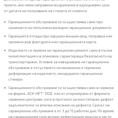
приети, ако няма направени възражения в еднодневен срок
от датата на получаване на стоката от клиента.
Гаранционното обслужване се осъществява само при
наличието на попълнени валидни гаранционни документи.
Гаранцията отпада при нарушен външен вид, поправка или
промени във фактурата или гаранционната карта.
Изделието се приема за гаранционен ремонт само в пълна
окомплектация и в опаковка, гарантираща безопасното му
транспортиране. Условие за извършване на гаранционно
обслужване е отсъствието на механични и термични
деформации на изделието, ненарушени гаранционни
стикери.
Гаранционното обслужване се осъществява само в сервиза
на фирма „АСК-НЕТ“ ООД или от оторизирани от фирмата
сервизни центрове, като в протокол за констатиран дефект
задължително се вписва описание на дефекта. Срокът на
гаранционно обслужване е от 3 до 15 работни дни. По време
на гаранционния срок всички дефектирали модули и части