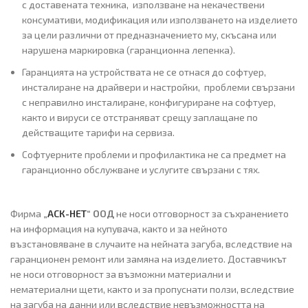
с доставената техника, използване на некачествени
консумативи, модификация или използването на изделието
за цели различни от предназначението му, скъсана или
нарушена маркировка (гаранционна лепенка).
Гаранцията на устройствата не се отнася до софтуер,
инсталиране на драйвери и настройки, проблеми свързани
с неправилно инсталиране, конфигуриране на софтуер,
както и вируси се отстраняват срещу заплащане по
действащите тарифи на сервиза.
Софтуерните проблеми и профилактика не са предмет на
гаранционно обслужване и услугите свързани с тях.
Фирма
„
АСК-НЕТ
“ ООД
не носи отговорност за съхранението
на информация на купувача, както и за нейното
възстановяване в случаите на нейната загуба, вследствие на
гаранционен ремонт или замяна на изделието. Доставчикът
не носи отговорност за възможни материални и
нематериални щети, както и за пропуснати ползи, вследствие
на загуба на данни или вследствие невъзможността на