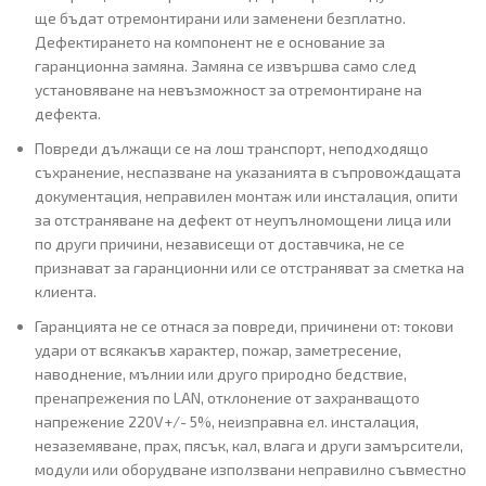
ще бъдат отремонтирани или заменени безплатно.
Дефектирането на компонент не е основание за
гаранционна замяна. Замяна се извършва само след
установяване на невъзможност за отремонтиране на
дефекта.
Повреди дължащи се на лош транспорт, неподходящо
съхранение, неспазване на указанията в съпровождащата
документация, неправилен монтаж или инсталация, опити
за отстраняване на дефект от неупълномощени лица или
по други причини, независещи от доставчика, не се
признават за гаранционни или се отстраняват за сметка на
клиента.
Гаранцията не се отнася за повреди, причинени oт: токови
удари от всякакъв характер, пожар, заметресение,
наводнение, мълнии или друго природно бедствие,
пренапрежения по LAN, отклонение от захранващото
напрежение 220V+/- 5%, неизправна ел. инсталация,
незаземяване, прах, пясък, кал, влага и други замърсители,
модули или оборудване използвани неправилно съвместно