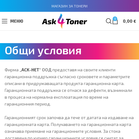
МАГАЗИН ЗА ТОНЕРИ
0
МЕНЮ
0,00
€
Общи условия
Фирма
„
АСК-НЕТ
“ ООД
предоставя на своите клиенти
гаранционна поддръжка съгласно сроковете и параметрите
описани в придружаващата продукта гаранционна карта.
Гаранционната поддръжка се отнася за дефекти, възникнали
в процеса на нормална експлоатация по време на
гаранционния период.
Гаранционният срок започва да тече от датата на издаване на
гаранционната карта. Получаването на гаранционната карта
означава приемане на гаранционните условия. За стока
доставена по куриер гаранционните условия се считат за