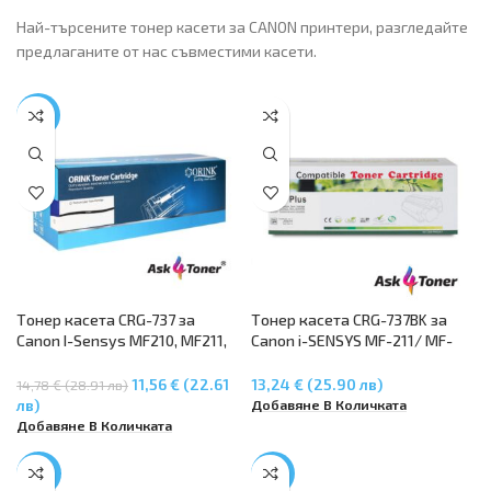
Най-търсените тонер касети за CANON принтери, разгледайте
предлаганите от нас съвместими касети.
-22%
Tонер касета CRG-737 за
Tонер касета CRG-737BK за
Canon I-Sensys MF210, MF211,
Canon i-SENSYS MF-211/ MF-
MF212w, MF216n, MF217w,
212W / MF-216N / MF-217W /
MF220, MF226dn, MF227dw,
MF-226DN / MF-229DW /MF-
11,56 € (22.61
13,24 € (25.90 лв)
14,78 € (28.91 лв)
MF229dw, MF230, MF231,
232W / MF-237W / MF-244DW
Добавяне В Количката
лв)
MF232w, MF236n, MF237w,
/ MF-247DW / MF-249DW
Добавяне В Количката
MF240, MF244dw, MF247dw,
MF249dw (CRG737)
-28%
-32%