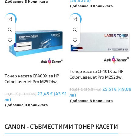
(39.90 лв)
Добавяне В Количката
Добавяне В Количката
-27%
-17%
Tонер касета CF401X за HP
Tонер касета CF400X за HP
Color LaserJet Pro M252dw,
Color LaserJet Pro M252dw,
M252n, MFP M274dw, MFP
M252n, MFP M274dw, MFP
M274n, MFP M277dw – Cyan
25,51 € (49.89
30,63 € (59.91 лв)
M274n, MFP M277dw
22,45 € (43.91
30,63 € (59.91 лв)
лв)
лв)
Добавяне В Количката
Добавяне В Количката
CANON - СЪВМЕСТИМИ ТОНЕР КАСЕТИ