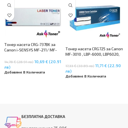
Tонер касета CRG-737BK за
Tонер касета CRG725 за Canon
Canon i-SENSYS MF-211/ MF-
MF-3010 , LBP-6000, LBP6020,
212W / MF-216N / MF-217W /
LBP-6018, LBP6030W
MF-226DN / MF-229DW /MF-
10,69 € (20.91
14,78 € (28.91 лв)
11,71 € (22.90
17,33 € (33.89 лв)
232W / MF-237W / MF-244DW
лв)
лв)
/ MF-247DW / MF-249DW
Добавяне В Количката
Добавяне В Количката
БЕЗПЛАТНА ДОСТАВКА
при поръчка над
75.00€