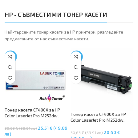
HP - СЪВМЕСТИМИ ТОНЕР КАСЕТИ
Най-търсените тонер касети за HP принтери, разгледайте
предлаганите от нас съвместими касети.
-17%
-33%
Tонер касета CF400X за HP
Tонер касета CF400X за HP
Color LaserJet Pro M252dw,
Color LaserJet Pro M252dw,
M252n, MFP M274dw, MFP
M252n, MFP M274dw, MFP
M274n, MFP M277dw
25,51 € (49.89
30,63 € (59.91 лв)
M274n, MFP M277dw
20,40 €
30,63 € (59.91 лв)
лв)