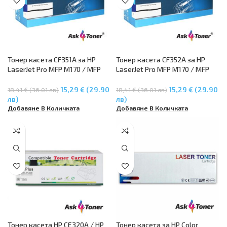
Тонер касета CF351A за HP
Тонер касета CF352A за HP
LaserJet Pro MFP M170 / MFP
LaserJet Pro MFP M170 / MFP
M176n / MFP M177fw – Cyan
M176n / MFP M177fw – Yelllow
15,29 € (29.90
15,29 € (29.90
18,41 € (36.01 лв)
18,41 € (36.01 лв)
лв)
лв)
Добавяне В Количката
Добавяне В Количката
Тонер касета HP CE320A / HP
Тонер касета за HP Color