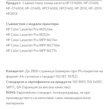
Продукт:
Съвместимa тонер касета HP CF400X, HP CF400,
HP-CF400X, HP-CF400, HPCF400X, HPCF400, HP 201X, HP-201X,
HP201X
Съвместим с модели принтери:
HP Color LaserJet Pro M252dw
HP Color LaserJet Pro M252n
HP Color LaserJet Pro MFP M274n
HP Color LaserJet Pro MFP M277dw
HP Color LaserJet Pro MFP M277n
Капацитет:
До 2800 страници (измерен при 5% покритие на
формат A4 съгласно стандарт ISO/IEC 19752)
Стандарти и сертификати на продукта:
ISO 9001, ISO 14001,
SMTC, QA (Гаранция за високо качество)
ROHS:
Европейски стандарт, потвърждаващ, че при
производството се използват само неканцерогенни
материали