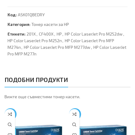
Код:
ASK01QBEDRY
Категория:
Тонер касети за HP
Етикети:
201X
,
CF400X
,
HP
,
HP Color LaserJet Pro M252dw
,
HP Color LaserJet Pro M252n
,
HP Color LaserJet Pro MFP
M274n
,
HP Color LaserJet Pro MFP M277dw
,
HP Color LaserJet
Pro MFP M277n
ПОДОБНИ ПРОДУКТИ
Вижте още съвместими тонер касети.
-17%
-17%