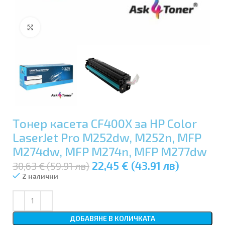
Увеличи
Tонер касета CF400X за HP Color
LaserJet Pro M252dw, M252n, MFP
M274dw, MFP M274n, MFP M277dw
22,45 € (43.91 лв)
30,63 € (59.91 лв)
2 налични
ДОБАВЯНЕ В КОЛИЧКАТА