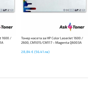
t 1600 /
Тонер касета за HP Color LaserJet 1600 /
1A
2600, CM1015/CM117 – Magenta Q6003A
28,84 € (56.41 лв)
Добавяне В Количката