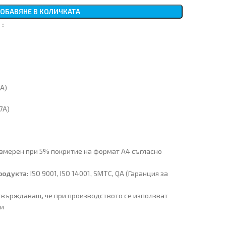
ОБАВЯНЕ В КОЛИЧКАТА
 :
6A)
7A)
измерен при 5% покритие на формат A4 съгласно
родукта:
ISO 9001, ISO 14001, SMTC, QA (Гаранция за
твърждаващ, че при производството се използват
ли