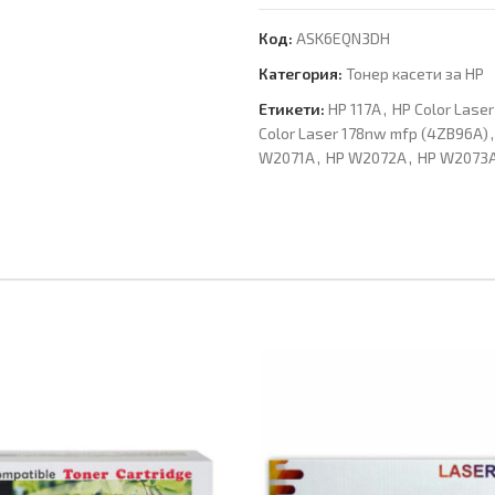
Код:
ASK6EQN3DH
Категория:
Тонер касети за HP
Етикети:
HP 117A
,
HP Color Lase
Color Laser 178nw mfp (4ZB96A)
,
W2071A
,
HP W2072A
,
HP W2073