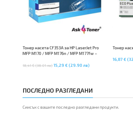
Тонер касета CF353A за HP LaserJet Pro
Тонер касе
MFP M170 / MFP M176n / MFP M177fw –
Magenta
16,87 € (3
Добавяне 
15,29 € (29.90 лв)
18,41 € (36.01 лв)
Добавяне В Количката
ПОСЛЕДНО РАЗГЛЕДАНИ
Сиисък с вашите последно разгледани продукти.