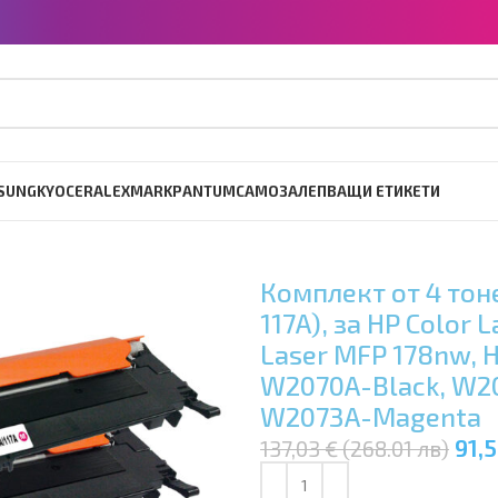
SUNG
KYOCERA
LEXMARK
PANTUM
САМОЗАЛЕПВАЩИ ЕТИКЕТИ
Комплект от 4 тон
117A), за HP Color 
Laser MFP 178nw, 
W2070A-Black, W20
W2073A-Magenta
91,5
137,03 € (268.01 лв)