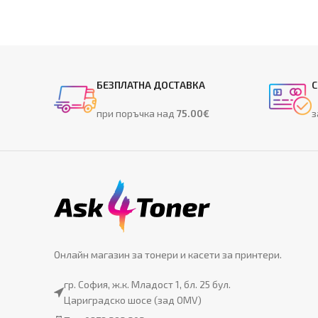
БЕЗПЛАТНА ДОСТАВКА
С
при поръчка над
75.00€
з
Онлайн магазин за тонери и касети за принтери.
гр. София, ж.к. Младост 1, бл. 25 бул.
Цариградско шосе (зад OMV)