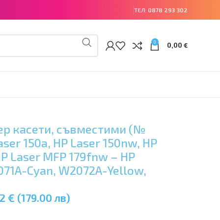
ТЕЛ:
0878 293 302
0
0,00
€
ер касети, съвместими (№
Laser 150a, HP Laser 150nw, HP
HP Laser MFP 179fnw – HP
71A-Cyan, W2072A-Yellow,
2 € (179.00 лв)