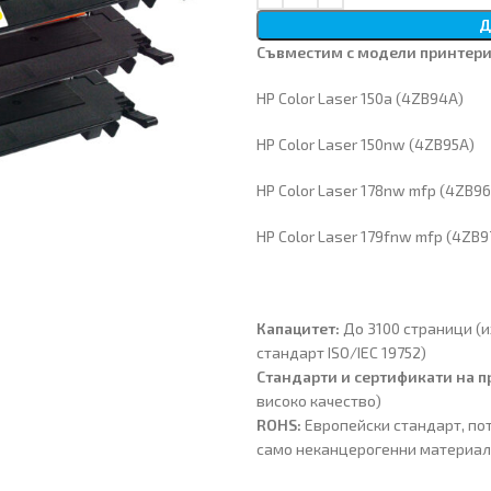
Д
Съвместим с модели принтери
HP Color Laser 150a (4ZB94A)
HP Color Laser 150nw (4ZB95A)
HP Color Laser 178nw mfp (4ZB9
HP Color Laser 179fnw mfp (4ZB9
Капацитет:
До 3100 страници (
стандарт ISO/IEC 19752)
Стандарти и сертификати на п
високо качество)
ROHS:
Европейски стандарт, по
само неканцерогенни материа