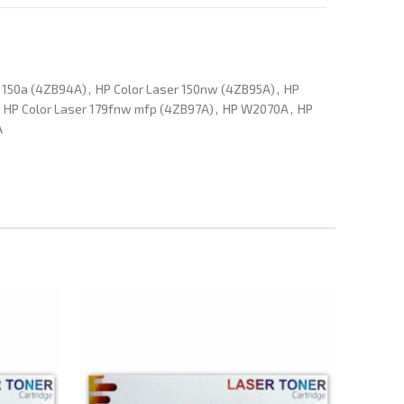
r 150a (4ZB94A)
,
HP Color Laser 150nw (4ZB95A)
,
HP
HP Color Laser 179fnw mfp (4ZB97A)
,
HP W2070A
,
HP
A