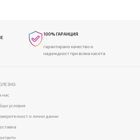
100% ГАРАНЦИЯ
НЕ
гарантирано качество и
надеждност при всяка касета
ОЛЕЗНО:
а нас
бщи условия
оверителност и лични данни
оставка
онтакти