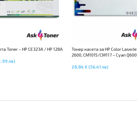
та Toner – HP CE323A / HP 128A
Тонер касета за HP Color LaserJe
2600, CM1015/CM117 – Cyan Q600
2.99 лв)
В Количката
28,84 € (56.41 лв)
Добавяне В Количката