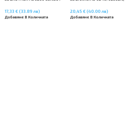
MFC8460 / MFC8860 / DCP8060
DCP-8060/8065DN, MFC-
8460DN/8860DN
17,33 € (33.89 лв)
20,45 € (40.00 лв)
Добавяне В Количката
Добавяне В Количката