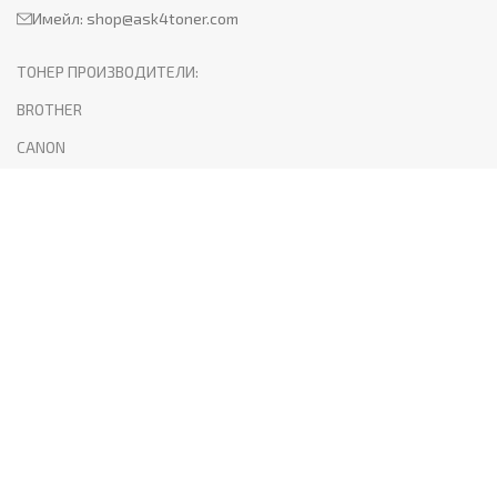
Имейл:
shop@ask4toner.com
ТОНЕР ПРОИЗВОДИТЕЛИ:
BROTHER
CANON
HP
KYOCERA
LEXMARK
SAMSUNG
XEROX
PANTUM
ПОЛЕЗНО:
За нас