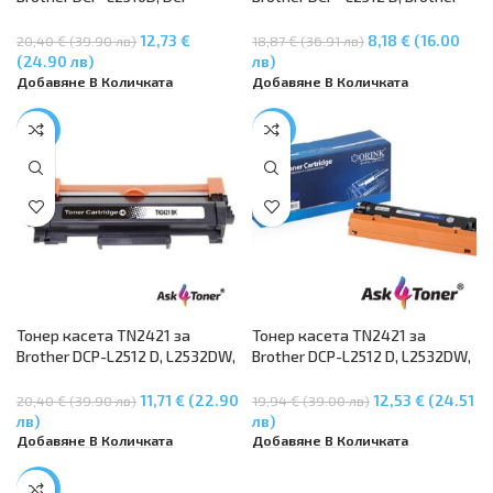
L2350DW, Brother HL-L2310D,
DCP-L2532 DW, Brother DCP-
HL-L2350DW, HL-L2370DN, HL-
L2552 DN, Brother HL- L2312 D,
12,73 €
8,18 € (16.00
20,40 € (39.90 лв)
18,87 € (36.91 лв)
L2375DW, Brother MFC-
Brother HL- L2352 DW, Brother
(24.90 лв)
лв)
L2710DN, MFC-L2710DW, MFC-
HL-L2372 DN, Brother MFC-
Добавяне В Количката
Добавяне В Количката
L2730DW, MFC-L2750DW
L2712 DN
-43%
-37%
Тонер касета TN2421 за
Тонер касета TN2421 за
Brother DCP-L2512 D, L2532DW,
Brother DCP-L2512 D, L2532DW,
L2552DN, HL- L2312D, L2352DW,
L2552DN, HL- L2312D, L2352DW,
L2372DN, MFC L2712DN, MFC
L2372DN, MFC L2712DN, MFC
11,71 € (22.90
12,53 € (24.51
20,40 € (39.90 лв)
19,94 € (39.00 лв)
L2712DW, MFC L2732DW
L2712DW, MFC L2732DW –
лв)
лв)
PREMIUM QUALITY
Добавяне В Количката
Добавяне В Количката
-41%