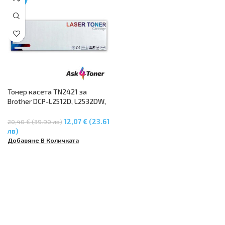
Тонер касета TN2421 за
Brother DCP-L2512D, L2532DW,
L2552DN, HL-L2312D, L2352DW,
L2372DN, MFC-L2712DN, MFC-
12,07 € (23.61
20,40 € (39.90 лв)
L2712DW, MFC-L2732DW
лв)
Добавяне В Количката