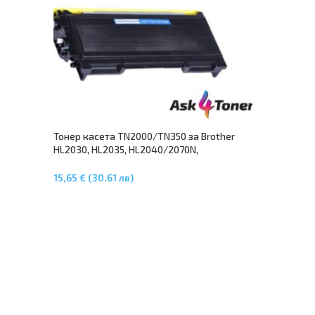
Тонер касета TN2000/TN350 за Brother
HL2030, HL2035, HL2040/2070N,
DCP7010/7025, MFC-7420 / MFC-7820N,
Fax2820/2920
15,65 € (30.61 лв)
Добавяне В Количката