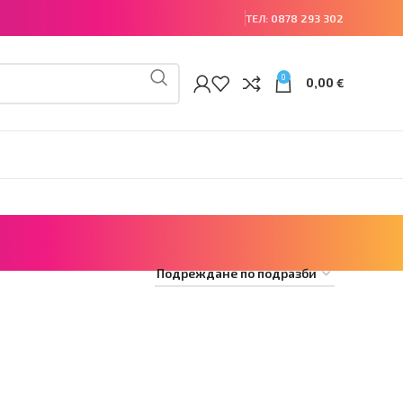
ТЕЛ:
0878 293 302
0
0,00
€