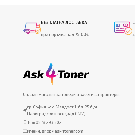
БЕЗПЛАТНА ДОСТАВКА
С
при поръчка над
75.00€
з
Онлайн магазин за тонери и касети за принтери.
гр. София, ж.к. Младост 1, бл. 25 бул.
Цариградско шосе (зад OMV)
Тел: 0878 293 302
Имейл:
shop@ask4toner.com