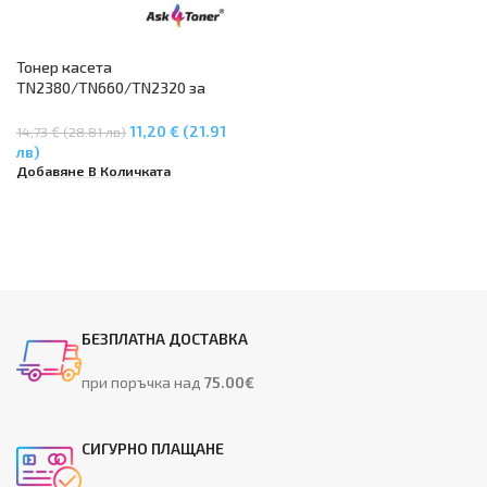
Тонер касета
TN2380/TN660/TN2320 за
Brother DCP-L 2500D, DCP-L
2520DW, DCP-L 2540DN, DCP-
11,20 € (21.91
14,73 € (28.81 лв)
L2560DW, MFC-L 2700DW, MFC-
лв)
L 2740DW, HL-L 2300D, HL-L
Добавяне В Количката
2320D, HL-L 2340DW, HL-L
2360DN, HL-L 2365DW –
ASK4TONER
БЕЗПЛАТНА ДОСТАВКА
при поръчка над
75.00€
СИГУРНО ПЛАЩАНЕ