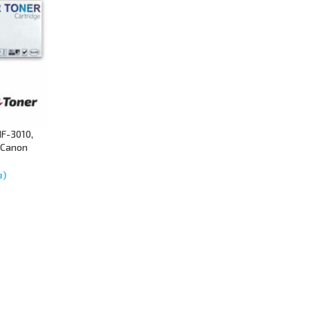
F-3010,
 Canon
в)