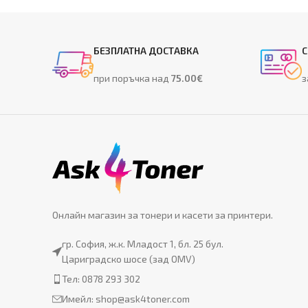
БЕЗПЛАТНА ДОСТАВКА
С
при поръчка над
75.00€
з
Онлайн магазин за тонери и касети за принтери.
гр. София, ж.к. Младост 1, бл. 25 бул.
Цариградско шосе (зад OMV)
Тел: 0878 293 302
Имейл:
shop@ask4toner.com