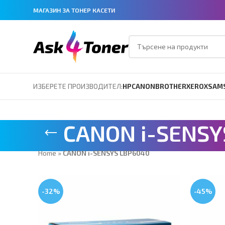
МАГАЗИН ЗА ТОНЕР КАСЕТИ
ИЗБЕРЕТЕ ПРОИЗВОДИТЕЛ:
HP
CANON
BROTHER
XEROX
SAM
CANON i-SENSY
Home
»
CANON i-SENSYS LBP6040
-32%
-45%