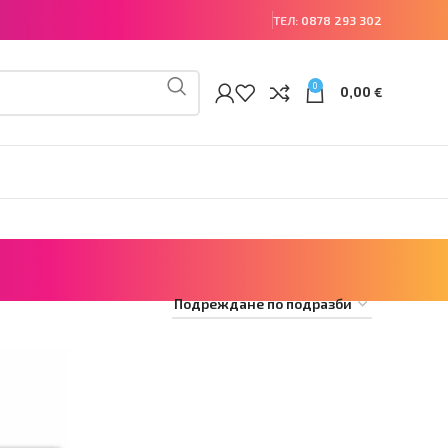
ТЕЛ:
0878 293 302
0
0,00
€