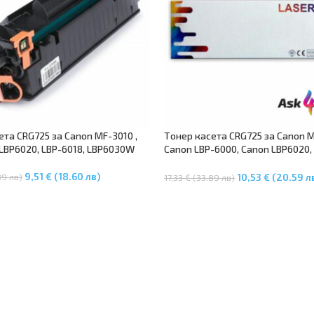
ета CRG725 за Canon MF-3010 ,
Tонер касета CRG725 за Canon M
 LBP6020, LBP-6018, LBP6030W
Canon LBP-6000, Canon LBP6020,
LBP-6018, Canon LBP6030W
9,51 € (18.60 лв)
89 лв)
10,53 € (20.59 л
17,33 € (33.89 лв)
В Количката
Добавяне В Количката