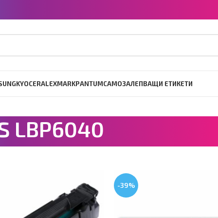
SUNG
KYOCERA
LEXMARK
PANTUM
САМОЗАЛЕПВАЩИ ЕТИКЕТИ
S LBP6040
-39%