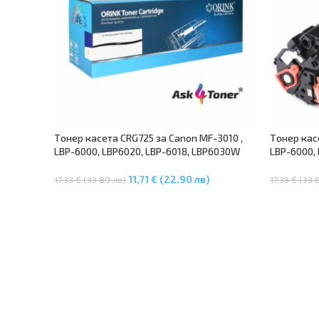
Tонер касета CRG725 за Canon MF-3010 ,
Tонер кас
LBP-6000, LBP6020, LBP-6018, LBP6030W
LBP-6000,
11,71 € (22.90 лв)
17,33 € (33.89 лв)
17,33 € (33.
Добавяне В Количката
Добавяне 