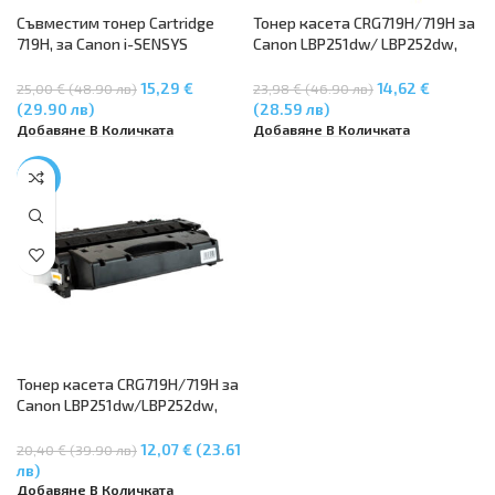
Съвместим тонер Cartridge
Тонер касета CRG719H/719H за
719H, за Canon i-SENSYS
Canon LBP251dw/ LBP252dw,
MF6140dn, LBP6310dn,
Canon LBP6300dw/ LBP6310dn/
LBP6670dn, MF 5840dn,
LBP6650dn, Canon MF5840dn/
15,29 €
14,62 €
25,00 € (48.90 лв)
23,98 € (46.90 лв)
MF411dw, MF416dw, MF419x,
MF5880dn/ MF5980dw/
(29.90 лв)
(28.59 лв)
MF5880dn, MF5980, MF6180dw,
MF6140dn/ MF6180dw
Добавяне В Количката
Добавяне В Количката
LBP 6300dn, LBP 6650dn
-41%
Тонер касета CRG719H/719H за
Canon LBP251dw/LBP252dw,
LBP6300dw/LBP6310dn/LBP665
0dn,
12,07 € (23.61
20,40 € (39.90 лв)
MF5840dn/MF5880dn/MF5980
лв)
dw/MF6140dn/MF6180dw
Добавяне В Количката