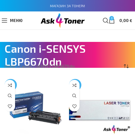
МАГАЗИН ЗА ТОНЕРИ
0
МЕНЮ
0,00
€
Canon i-SENSYS
LBP6670dn
Home
»
Canon i-SENSYS LBP6670dn
-39%
-39%