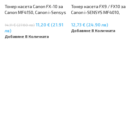
Тонер касета Canon FX-10 за
Тонер касета FX9 / FX10 за
Canon MF4150, Canon i-Sensys
Canon i-SENSYS MF4010,
4130, Canon i-Sensys 4140,
MF4140, MF4320, MF4370,
Canon i-Sensys 4660 Canon i-
MF4380, MF4660, MF4690
11,20 € (21.91
12,73 € (24.90 лв)
14,11 € (27.60 лв)
Sensys 4370 Canon MF4690
Добавяне В Количката
лв)
Canon LBP-2900 Canon LBP-
Добавяне В Количката
3000