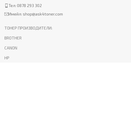
Тел: 0878 293 302
Имейл:
shop@ask4toner.com
ТОНЕР ПРОИЗВОДИТЕЛИ:
BROTHER
CANON
HP
KYOCERA
LEXMARK
SAMSUNG
XEROX
PANTUM
ПОЛЕЗНО: