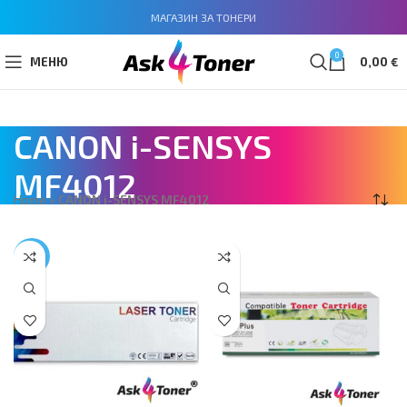
МАГАЗИН ЗА ТОНЕРИ
0
МЕНЮ
0,00
€
CANON i-SENSYS
MF4012
Home
»
CANON i-SENSYS MF4012
-21%