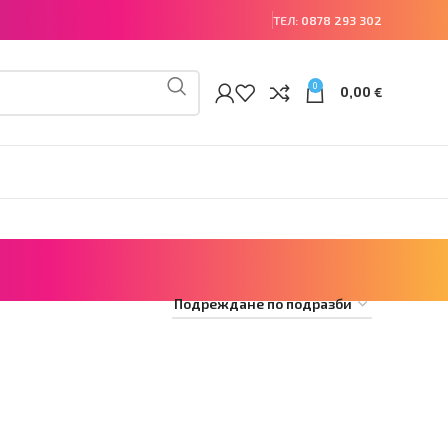
ТЕЛ:
0878 293 302
0
0,00
€