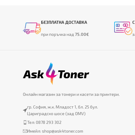
БЕЗПЛАТНА ДОСТАВКА
С
при поръчка над
75.00€
з
Онлайн магазин за тонери и касети за принтери.
гр. София, ж.к. Младост 1, бл. 25 бул.
Цариградско шосе (зад OMV)
Тел: 0878 293 302
Имейл:
shop@ask4toner.com