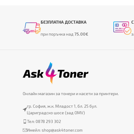
БЕЗПЛАТНА ДОСТАВКА
С
при поръчка над
75.00€
з
Онлайн магазин за тонери и касети за принтери.
гр. София, ж.к. Младост 1, бл. 25 бул.
Цариградско шосе (зад OMV)
Тел: 0878 293 302
Имейл:
shop@ask4toner.com