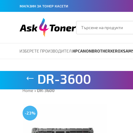
МАГАЗИН ЗА ТОНЕР КАСЕТИ
ИЗБЕРЕТЕ ПРОИЗВОДИТЕЛ:
HP
CANON
BROTHER
XEROX
SAM
DR-3600
Home
»
DR-3600
-23%