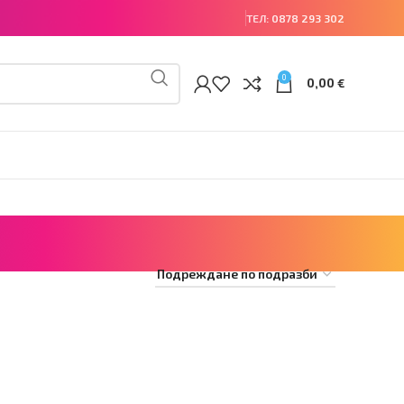
ТЕЛ:
0878 293 302
0
0,00
€