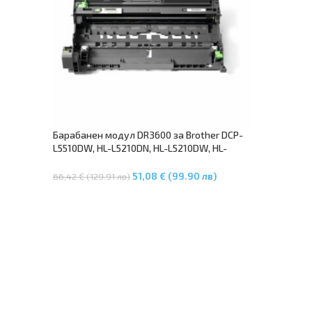
Барабанен модул DR3600 за Brother DCP-
L5510DW, HL-L5210DN, HL-L5210DW, HL-
L6210DW, HL-L6410DN, MFC-L5710DN, MFC-
L5710DW, MFC-L6710DW – (DR-3600)
51,08 € (99.90 лв)
66,42 € (129.91 лв)
Добавяне В Количката