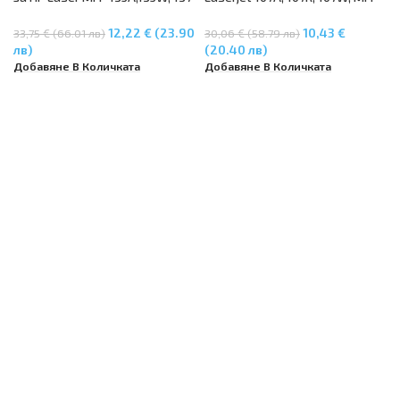
FNW, HP Laser 107A
135A, MFP 135R, MFP 135W, MFP
137FNV
12,22 € (23.90
10,43 €
33,75 € (66.01 лв)
30,06 € (58.79 лв)
лв)
(20.40 лв)
Добавяне В Количката
Добавяне В Количката