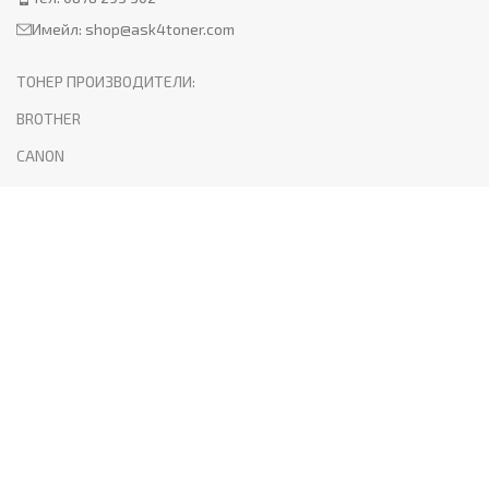
Имейл:
shop@ask4toner.com
ТОНЕР ПРОИЗВОДИТЕЛИ:
BROTHER
CANON
HP
KYOCERA
LEXMARK
SAMSUNG
XEROX
PANTUM
ПОЛЕЗНО:
За нас