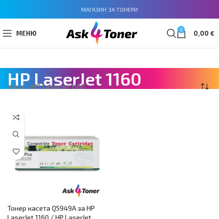
МАГАЗИН ЗА ТОНЕРИ
0
МЕНЮ
0,00
€
HP LaserJet 1160
Home
»
HP LaserJet 1160
Тонер касета Q5949A за HP
LaserJet 1160 / HP LaserJet