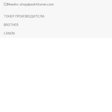
Имейл:
shop@ask4toner.com
ТОНЕР ПРОИЗВОДИТЕЛИ:
BROTHER
CANON
HP
KYOCERA
LEXMARK
SAMSUNG
XEROX
PANTUM
ПОЛЕЗНО:
За нас