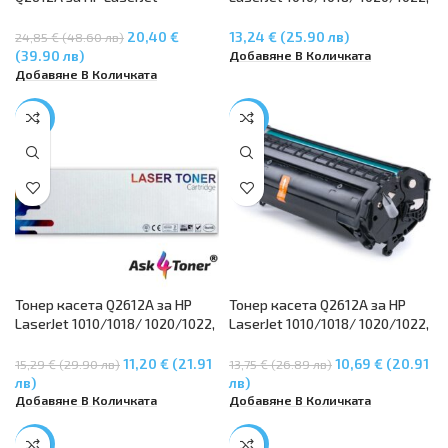
1010/1018/ 1020/1022, LaserJet
LaserJet 3015/ 3020/3050,
3015/ 3020/3050, LaserJet
LaserJet M1005/ M1319f MFP
20,40 €
13,24 € (25.90 лв)
24,85 € (48.60 лв)
M1005/ M1319f MFP
Добавяне В Количката
(39.90 лв)
Добавяне В Количката
-27%
-22%
Тонер касета Q2612A за HP
Тонер касета Q2612A за HP
LaserJet 1010/1018/ 1020/1022,
LaserJet 1010/1018/ 1020/1022,
LaserJet 3015/ 3020/3050,
LaserJet 3015/ 3020/3050,
LaserJet M1005/ M1319f MFP
LaserJet M1005/ M1319f MFP
11,20 € (21.91
10,69 € (20.91
15,29 € (29.90 лв)
13,75 € (26.89 лв)
лв)
лв)
Добавяне В Количката
Добавяне В Количката
-15%
-17%