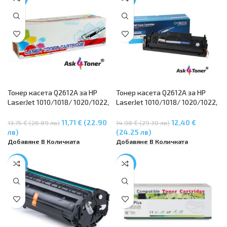
Тонер касета Q2612A за HP
Тонер касета Q2612A за HP
LaserJet 1010/1018/ 1020/1022,
LaserJet 1010/1018/ 1020/1022,
LaserJet 3015/ 3020/3050,
LaserJet 3015/ 3020/3050,
LaserJet M1005/ M1319f MFP
LaserJet M1005/ M1319f MFP
11,71 € (22.90
12,40 €
13,75 € (26.89 лв)
14,98 € (29.30 лв)
лв)
(24.25 лв)
Добавяне В Количката
Добавяне В Количката
-45%
-14%