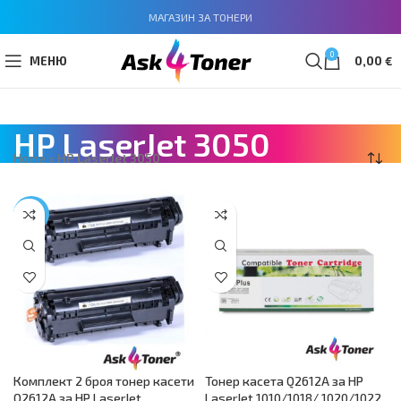
МАГАЗИН ЗА ТОНЕРИ
0
МЕНЮ
0,00
€
HP LaserJet 3050
Home
»
HP LaserJet 3050
-18%
Комплект 2 броя тонер касети
Тонер касета Q2612A за HP
Q2612A за HP LaserJet
LaserJet 1010/1018/ 1020/1022,