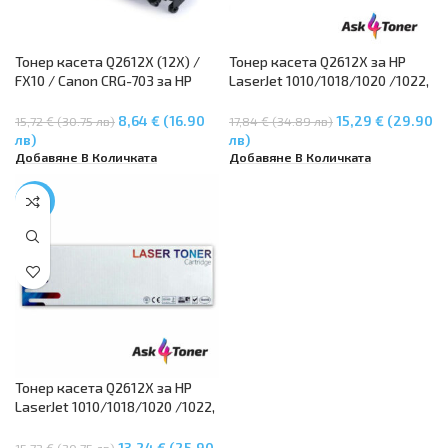
Тонер касета Q2612X (12X) /
Тонер касета Q2612X за HP
FX10 / Canon CRG-703 за HP
LaserJet 1010/1018/1020 /1022,
Laserjet 1010, 1012, 1018, 1020,
LaserJet 3015/ 3020/ 3050,
1022, 3010, 3020, HP LaserJet
LaserJet M1005/ M1319f MFP
8,64 € (16.90
15,29 € (29.90
15,72 € (30.75 лв)
17,84 € (34.89 лв)
M1005, MFP M1319MFP, Canon
лв)
лв)
LBP 2900, Canon LBP 3000,
Добавяне В Количката
Добавяне В Количката
Canon MF4110, MF 4120, MF
5250
-16%
Тонер касета Q2612X за HP
LaserJet 1010/1018/1020 /1022,
LaserJet 3015/ 3020/ 3050,
LaserJet M1005/ M1319f MFP
13,24 € (25.90
15,72 € (30.75 лв)