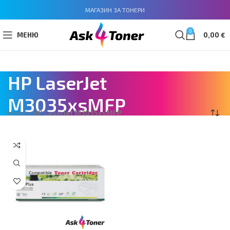
МАГАЗИН ЗА ТОНЕРИ
0
МЕНЮ
0,00
€
HP LaserJet
M3035xsMFP
Home
»
HP LaserJet M3035xsMFP