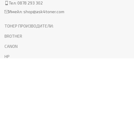
Тел: 0878 293 302
Имейл:
shop@ask4toner.com
ТОНЕР ПРОИЗВОДИТЕЛИ:
BROTHER
CANON
HP
KYOCERA
LEXMARK
SAMSUNG
XEROX
PANTUM
ПОЛЕЗНО:
За нас