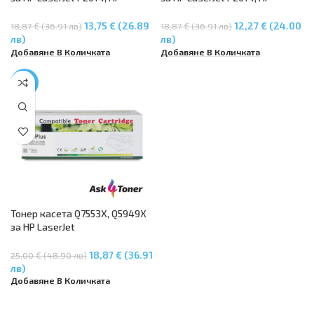
LaserJet P2015, HP LaserJet
LaserJet P2015, HP LaserJet
M2727 mfp, HP Laserjet 1320, LJ
M2727 mfp, HP Laserjet 1320, LJ
13,75 € (26.89
12,27 € (24.00
18,87 € (36.91 лв)
18,87 € (36.91 лв)
1320N, LJ 1320TN
1320N, LJ 1320TN
лв)
лв)
Добавяне В Количката
Добавяне В Количката
-25%
Тонер касета Q7553X, Q5949X
за HP LaserJet
P2014/P2015/M2727, HP
LaserJet 1320, 3390
18,87 € (36.91
25,00 € (48.90 лв)
лв)
Добавяне В Количката