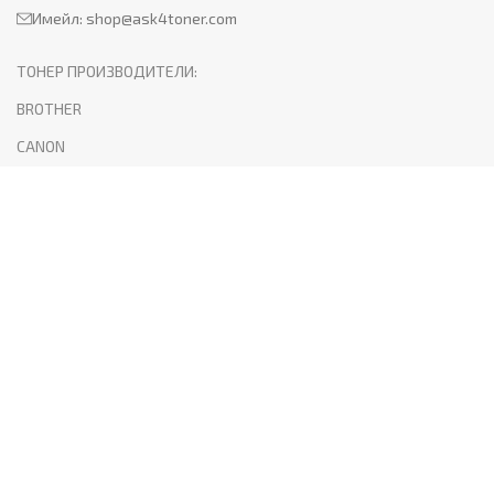
Имейл:
shop@ask4toner.com
ТОНЕР ПРОИЗВОДИТЕЛИ:
BROTHER
CANON
HP
KYOCERA
LEXMARK
SAMSUNG
XEROX
PANTUM
ПОЛЕЗНО:
За нас