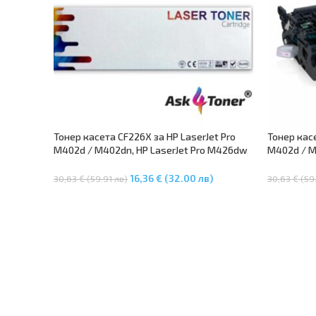
Тонер касета CF226X за HP LaserJet Pro
Тонер касе
M402d / M402dn, HP LaserJet Pro M426dw
M402d / M
MFP, LaserJet Pro M426fdw MFP
MFP, Lase
16,36 € (32.00 лв)
30,63 € (59.91 лв)
30,63 € (59
Добавяне В Количката
Добавяне 