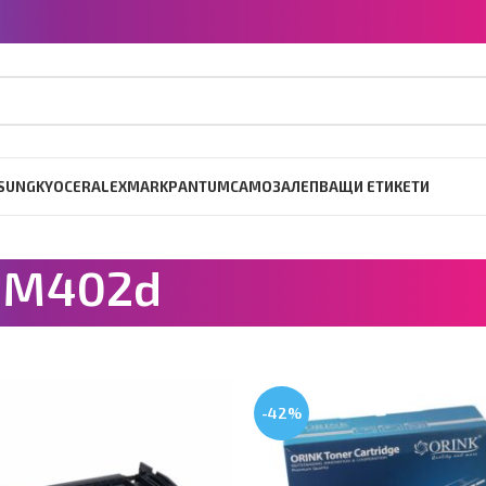
SUNG
KYOCERA
LEXMARK
PANTUM
САМОЗАЛЕПВАЩИ ЕТИКЕТИ
o M402d
-42%