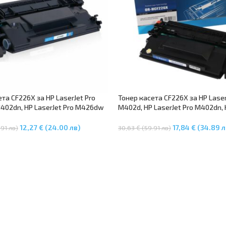
та CF226X за HP LaserJet Pro
Тонер касета CF226X за HP Laser
402dn, HP LaserJet Pro M426dw
M402d, HP LaserJet Pro M402dn,
rJet Pro M426fdw MFP
LaserJet Pro M426dw MFP, LaserJ
M426fdw MFP
12,27 € (24.00 лв)
17,84 € (34.89 л
.91 лв)
30,63 € (59.91 лв)
В Количката
Добавяне В Количката