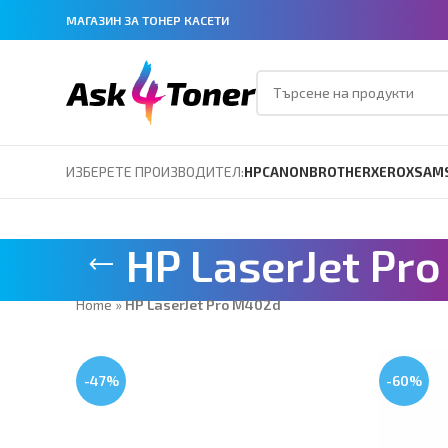
МАГАЗИН ЗА ТОНЕР КАСЕТИ
ИЗБЕРЕТЕ ПРОИЗВОДИТЕЛ:
HP
CANON
BROTHER
XEROX
SAM
HP LaserJet Pr
Home
»
HP LaserJet Pro M402d
-47%
-60%