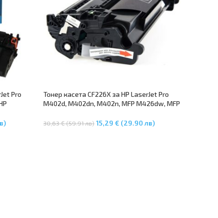
Jet Pro
Тонер касета CF226X за HP LaserJet Pro
 HP
M402d, M402dn, M402n, MFP M426dw, MFP
et Pro
M426fdn, MFP M426fdw
в)
15,29 € (29.90 лв)
30,63 € (59.91 лв)
Добавяне В Количката