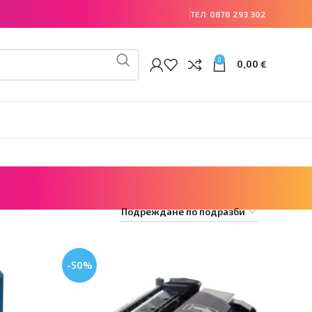
ТЕЛ:
0878 293 302
0
0,00
€
-50%