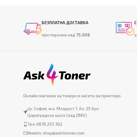
БЕЗПЛАТНА ДОСТАВКА
С
при поръчка над
75.00€
з
Онлайн магазин за тонери и касети за принтери.
гр. София, ж.к. Младост 1, бл. 25 бул.
Цариградско шосе (зад OMV)
Тел: 0878 293 302
Имейл:
shop@ask4toner.com