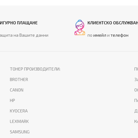
ИГУРНО ПЛАЩАНЕ
КЛИЕНТСКО ОБСЛУЖВА
ащита на Вашите данни
по
имейл
и
телефон
ТОНЕР ПРОИЗВОДИТЕЛИ:
П
BROTHER
З
CANON
О
HP
П
KYOCERA
Д
LEXMARK
К
SAMSUNG