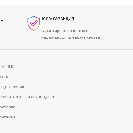
100% ГАРАНЦИЯ
НЕ
гарантирано качество и
надеждност при всяка касета
ОЛЕЗНО:
а нас
бщи условия
оверителност и лични данни
оставка
онтакти