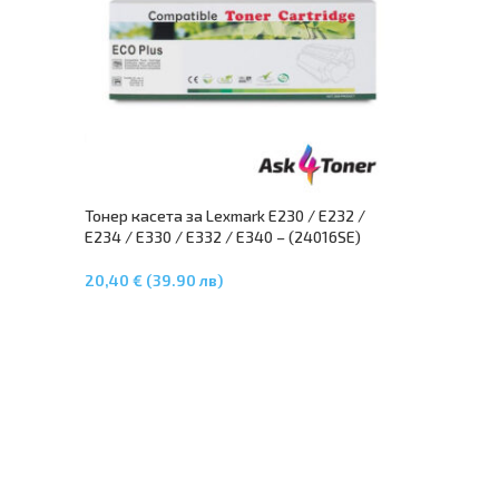
Тонер касета за Lexmark E230 / E232 /
E234 / E330 / E332 / E340 – (24016SE)
20,40 € (39.90 лв)
Добавяне В Количката