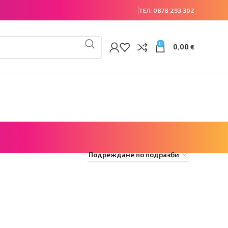
ТЕЛ:
0878 293 302
0
0,00
€