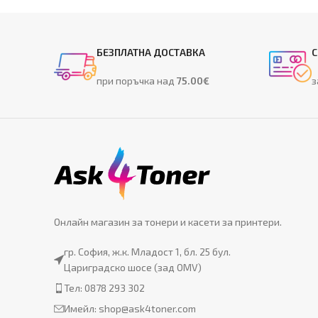
БЕЗПЛАТНА ДОСТАВКА
С
при поръчка над
75.00€
з
Онлайн магазин за тонери и касети за принтери.
гр. София, ж.к. Младост 1, бл. 25 бул.
Цариградско шосе (зад OMV)
Тел: 0878 293 302
Имейл:
shop@ask4toner.com