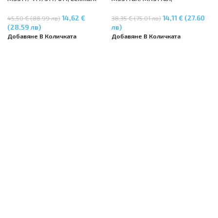
MX317/417/517/617 (51B2000)
MS417dn/MX417dn, MX417de,
MS517dn/MX517de,
14,62 €
14,11 € (27.60
45,50 € (88.99 лв)
38,35 € (75.01 лв)
MS617dn/MX617de – 51B2000
(28.59 лв)
лв)
Добавяне В Количката
Добавяне В Количката