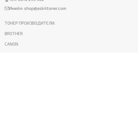
Имейл:
shop@ask4toner.com
ТОНЕР ПРОИЗВОДИТЕЛИ:
BROTHER
CANON
HP
KYOCERA
LEXMARK
SAMSUNG
XEROX
PANTUM
ПОЛЕЗНО:
За нас