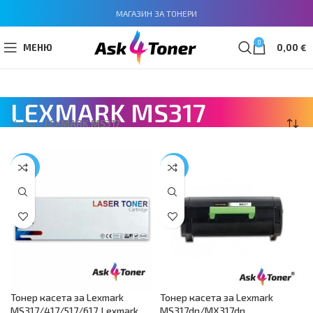
МАГАЗИН ЗА ТОНЕРИ
0
МЕНЮ
0,00
€
LEXMARK MS317
Home
»
LEXMARK MS317
-68%
-63%
Тонер касета за Lexmark
Тонер касета за Lexmark
MS317/417/517/617, Lexmark
MS317dn/MX317dn,