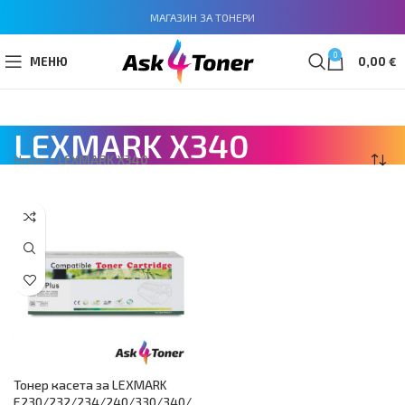
МАГАЗИН ЗА ТОНЕРИ
0
МЕНЮ
0,00
€
LEXMARK X340
Home
»
LEXMARK X340
Тонер касета за LEXMARK
E230/232/234/240/330/340/