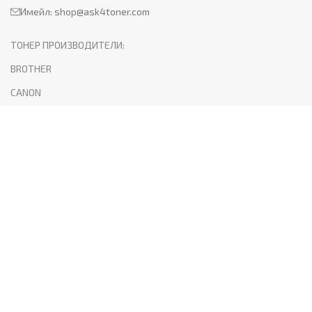
Имейл:
shop@ask4toner.com
ТОНЕР ПРОИЗВОДИТЕЛИ:
BROTHER
CANON
HP
KYOCERA
LEXMARK
SAMSUNG
XEROX
PANTUM
ПОЛЕЗНО:
За нас