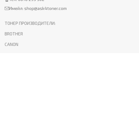
Имейл:
shop@ask4toner.com
ТОНЕР ПРОИЗВОДИТЕЛИ:
BROTHER
CANON
HP
KYOCERA
LEXMARK
SAMSUNG
XEROX
PANTUM
ПОЛЕЗНО:
За нас