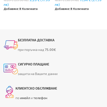
M2070F, M2070FW, M2070,
лв)
лв)
M2070W, SL-M2000, SL-M2022,
Добавяне В Количката
Добавяне В Количката
SL-M2022W
БЕЗПЛАТНА ДОСТАВКА
при поръчка над
75.00€
СИГУРНО ПЛАЩАНЕ
защита на Вашите данни
КЛИЕНТСКО ОБСЛУЖВАНЕ
по
имейл
и
телефон