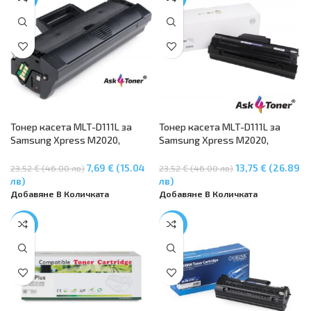
Тонер касета MLT-D111L за
Тонер касета MLT-D111L за
Samsung Xpress M2020,
Samsung Xpress M2020,
M2020W, M2021W, M2022,
M2020W, M2021W, M2022,
M2022W, M2026W, M2070,
M2022W, M2026W, M2070,
7,69 € (15.04
13,75 € (26.89
23,52 € (46.00 лв)
23,52 € (46.00 лв)
M2070F, M2070FW, M2070,
M2070F, M2070FW, M2070,
лв)
лв)
M2070W, SL-M2000, SL-M2022,
M2070W, SL-M2000, SL-M2022,
Добавяне В Количката
Добавяне В Количката
SL-M2022W
SL-M2022W
-12%
-40%