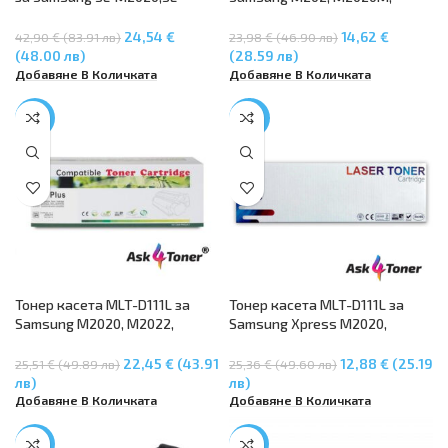
M2020W, SL-M2021 ,M2021W,
M2022, M2022W, M2070,
M2022, SL-M2022W, M2026, SL-
M2070M, M2070F, M2070FW
24,54 €
14,62 €
42,90 € (83.91 лв)
23,98 € (46.90 лв)
M2026W, M2070FW, M2071FH,
(48.00 лв)
(28.59 лв)
M2071W, M2078, M2078F,
Добавяне В Количката
Добавяне В Количката
M2078FW MLT- D111L
-12%
-49%
Тонер касета MLT-D111L за
Тонер касета MLT-D111L за
Samsung M2020, M2022,
Samsung Xpress M2020,
M2026, M2070, M2070FW
M2020W, M2021W, M2022,
M2022W, M2026W, M2070,
22,45 € (43.91
12,88 € (25.19
25,51 € (49.89 лв)
25,36 € (49.60 лв)
M2070F, M2070FW, M2070,
лв)
лв)
M2070W, SL-M2000, SL-M2022,
Добавяне В Количката
Добавяне В Количката
SL-M2022W
-67%
-42%