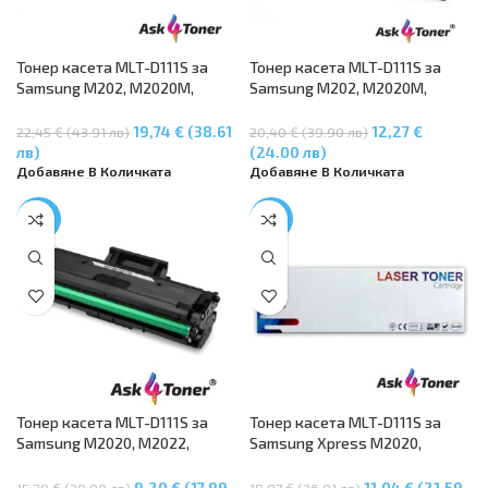
Тонер касета MLT-D111S за
Тонер касета MLT-D111S за
Samsung M202, M2020M,
Samsung M202, M2020M,
M2022, M2022W, M2070,
M2022, M2022W, M2070,
M2070M, M2070F, M2070FW
M2070M, M2070F, M2070FW
19,74 € (38.61
12,27 €
22,45 € (43.91 лв)
20,40 € (39.90 лв)
лв)
(24.00 лв)
Добавяне В Количката
Добавяне В Количката
-40%
-41%
Тонер касета MLT-D111S за
Тонер касета MLT-D111S за
Samsung M2020, M2022,
Samsung Xpress M2020,
M2026, M2070, M2070F,
M2020W, M2021W, M2022,
M2070FW
M2022W, M2026W, M2070,
9,20 € (17.99
11,04 € (21.59
15,29 € (29.90 лв)
18,87 € (36.91 лв)