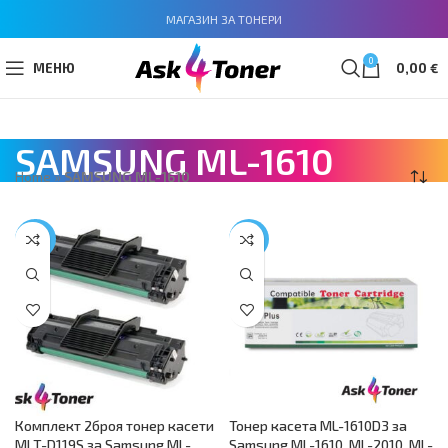
МАГАЗИН ЗА ТОНЕРИ
0
МЕНЮ
0,00
€
SAMSUNG ML-1610
Home
»
SAMSUNG ML-1610
-29%
-22%
Комплект 2броя тонер касети
Тонер касета ML-1610D3 за
MLT-D119S за Samsung ML-
Samsung ML-1610, ML-2010, ML-