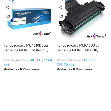
Тонер касета ML-1610D3 за
Тонер касета ML1610D3 за
Samsung ML1610, SCX4521F,
Samsung ML1610, ML2010,
ML2010, ML2020, SCX4321F,
ML2510, SCX4521F, SCX4321
ML2510, ML2570, ML2571N,
14,11 € (27.60
12,22 €
21,93 € (42.89 лв)
16,82 € (32.90 лв)
ML2010R, ML2010P
лв)
(23.90 лв)
Добавяне В Количката
Добавяне В Количката