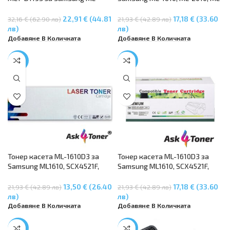
1610, ML-2010/R, ML-2510, ML-
2510, SCX-4521F, SCX-4321
2570, ML-2571N, SCX-4321, SCX-
22,91 € (44.81
17,18 € (33.60
32,16 € (62.90 лв)
21,93 € (42.89 лв)
4521F
лв)
лв)
Добавяне В Количката
Добавяне В Количката
-38%
-22%
Тонер касета ML-1610D3 за
Тонер касета ML-1610D3 за
Samsung ML1610, SCX4521F,
Samsung ML1610, SCX4521F,
ML2010, ML2020, SCX4321F,
ML2010, ML2020, SCX4321F,
ML2510, ML2570, ML2571N,
ML2510, ML2570, ML2571N,
13,50 € (26.40
17,18 € (33.60
21,93 € (42.89 лв)
21,93 € (42.89 лв)
ML2010R, ML2010P
ML2010R, ML2010P
лв)
лв)
Добавяне В Количката
Добавяне В Количката
-36%
-27%