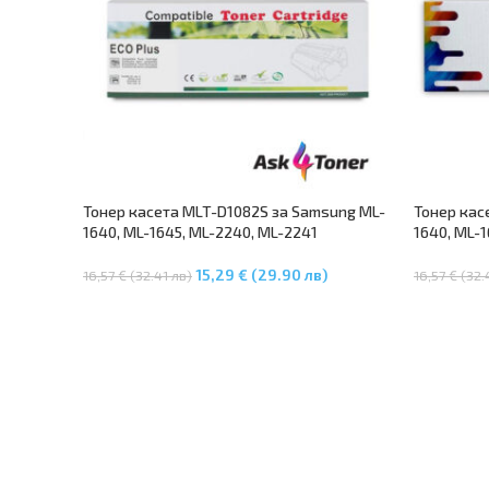
Тонер касета MLT-D1082S за Samsung ML-
Тонер кас
1640, ML-1645, ML-2240, ML-2241
1640, ML-
15,29 € (29.90 лв)
16,57 € (32.41 лв)
16,57 € (32.
Добавяне В Количката
Добавяне 