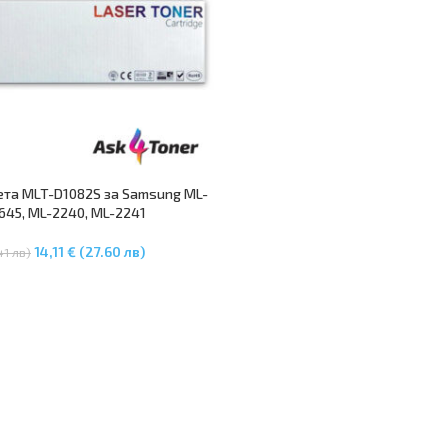
ета MLT-D1082S за Samsung ML-
1645, ML-2240, ML-2241
14,11 € (27.60 лв)
41 лв)
В Количката