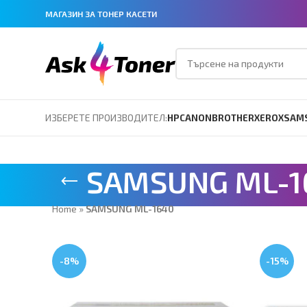
МАГАЗИН ЗА ТОНЕР КАСЕТИ
ИЗБЕРЕТЕ ПРОИЗВОДИТЕЛ:
HP
CANON
BROTHER
XEROX
SAM
SAMSUNG ML-1
Home
»
SAMSUNG ML-1640
-8%
-15%