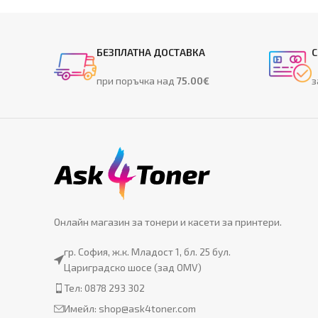
БЕЗПЛАТНА ДОСТАВКА
С
при поръчка над
75.00€
з
Онлайн магазин за тонери и касети за принтери.
гр. София, ж.к. Младост 1, бл. 25 бул.
Цариградско шосе (зад OMV)
Тел: 0878 293 302
Имейл:
shop@ask4toner.com