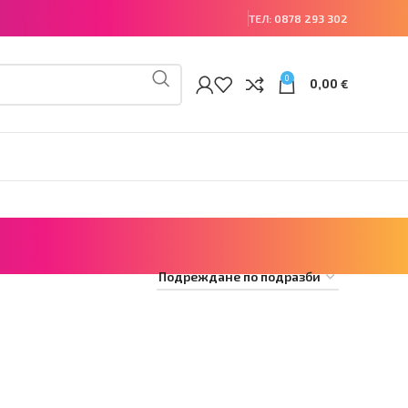
ТЕЛ:
0878 293 302
0
0,00
€