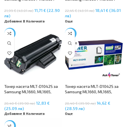
ML1675, Samsung ML1860/1865,
ML1675, Samsung ML1860/1865,
Samsung SCX3200/3205
Samsung SCX3200/3205
11,71 € (22.90
18,41 € (36.01
21,99 € (43.01 лв)
22,45 € (43.91 лв)
лв)
лв)
Добавяне В Количката
Още
-37%
-28%
SOLD O
UT
Тонер касета MLT-D1042S за
Тонер касета MLT-D1042S за
Samsung ML1660, ML1665,
Samsung ML1660, ML1665,
ML1675, ML1860, ML1865,
ML1675, ML1860, ML1865,
Samsung SCX-3200, SCX-3205
Samsung SCX-3200, SCX-3205
12,83 €
14,62 €
20,40 € (39.90 лв)
20,40 € (39.90 лв)
(25.09 лв)
(28.59 лв)
Добавяне В Количката
Още
-50%