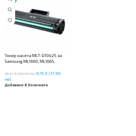
Тонер касета MLT-D1042S за
Samsung ML1660, ML1665,
ML1675, ML1860, ML1865,
Samsung SCX3200, SCX3205
9,15 € (17.90
18,41 € (36.01 лв)
лв)
Добавяне В Количката