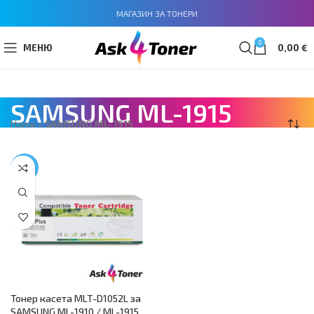
МАГАЗИН ЗА ТОНЕРИ
0
МЕНЮ
0,00
€
SAMSUNG ML-1915
Home
»
SAMSUNG ML-1915
-17%
Тонер касета MLT-D1052L за
SAMSUNG ML-1910 / ML-1915,