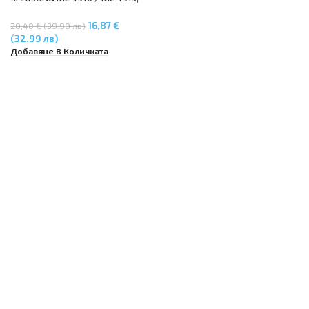
SCX-4600 / SCX-4623F / SCX-
4623FN, ML-2525 / ML-2540/
16,87 €
20,40 € (39.90 лв)
ML-2580
(32.99 лв)
Добавяне В Количката