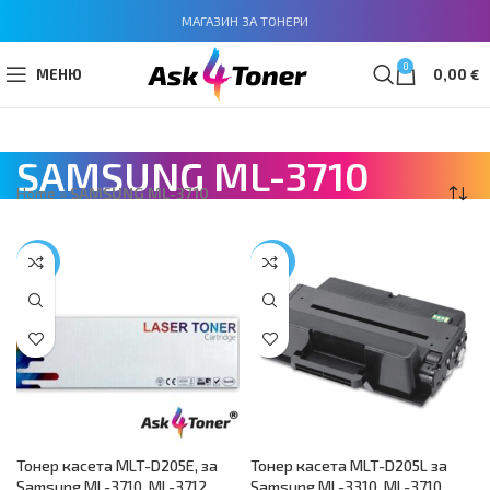
МАГАЗИН ЗА ТОНЕРИ
0
МЕНЮ
0,00
€
SAMSUNG ML-3710
Home
»
SAMSUNG ML-3710
-44%
-40%
Тонер касета MLT-D205E, за
Тонер касета MLT-D205L за
Samsung ML-3710, ML-3712,
Samsung ML-3310, ML-3710,