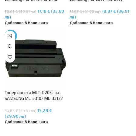
SCX-5637, SCX-4833, SCX-5637,
SCX-4833, SCX-5637, SCX-5737
SCX-5737
17,18 € (33.60
18,87 € (36.91
30,63 € (59.91 лв)
31,65 € (61.90 лв)
лв)
лв)
Добавяне В Количката
Добавяне В Количката
-50%
Тонер касета MLT-D205L за
SAMSUNG ML-3310/ ML-3312/
ML-3710/ ML-3712/ SCX-4833/
SCX-5637
15,29 €
30,63 € (59.91 лв)
(29.90 лв)
Добавяне В Количката