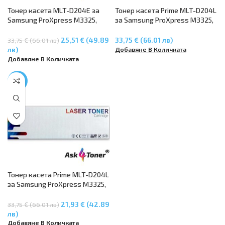
Тонер касета MLT-D204E за
Тонер касета Prime MLT-D204L
Samsung ProXpress M3325,
за Samsung ProXpress M3325,
M3375, M3825, M3875, M4025,
M3375, M3825, M3875, M4025,
M4075
M4075
25,51 € (49.89
33,75 € (66.01 лв)
33,75 € (66.01 лв)
Добавяне В Количката
лв)
Добавяне В Количката
-35%
Тонер касета Prime MLT-D204L
за Samsung ProXpress M3325,
M3375, M3825, M3875, M4025,
M4075
21,93 € (42.89
33,75 € (66.01 лв)
лв)
Добавяне В Количката