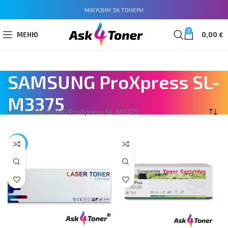
МАГАЗИН ЗА ТОНЕРИ
0
МЕНЮ
0,00
€
SAMSUNG ProXpress SL-
M3375
Home
»
SAMSUNG ProXpress SL-M3375
-24%