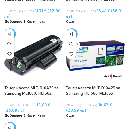
ML1675, Samsung ML1860/1865,
ML1675, Samsung ML1860/1865,
Samsung SCX3200/3205
Samsung SCX3200/3205
11,71 € (22.90
18,41 € (36.01
21,99 € (43.01 лв)
22,45 € (43.91 лв)
лв)
лв)
Добавяне В Количката
Още
-37%
-28%
SOLD O
UT
Тонер касета MLT-D1042S за
Тонер касета MLT-D1042S за
Samsung ML1660, ML1665,
Samsung ML1660, ML1665,
ML1675, ML1860, ML1865,
ML1675, ML1860, ML1865,
Samsung SCX-3200, SCX-3205
Samsung SCX-3200, SCX-3205
12,83 €
14,62 €
20,40 € (39.90 лв)
20,40 € (39.90 лв)
(25.09 лв)
(28.59 лв)
Добавяне В Количката
Още
-50%