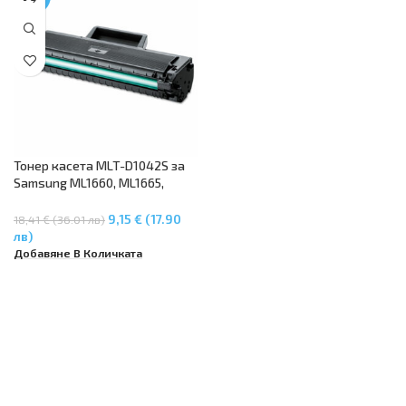
Тонер касета MLT-D1042S за
Samsung ML1660, ML1665,
ML1675, ML1860, ML1865,
Samsung SCX3200, SCX3205
9,15 € (17.90
18,41 € (36.01 лв)
лв)
Добавяне В Количката