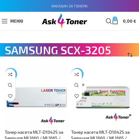
МАГАЗИН ЗА ТОНЕРИ
0
МЕНЮ
0,00
€
SAMSUNG SCX-3205
Home
»
SAMSUNG SCX-3205
-47%
-18%
SOLD O
UT
Тонер касета MLT-D1042S за
Тонер касета MLT-D1042S за
Samsung ML1660 / ML1665 /
Samsung ML1660 / ML1665 /