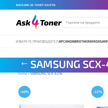
МАГАЗИН ЗА ТОНЕР КАСЕТИ
ИЗБЕРЕТЕ ПРОИЗВОДИТЕЛ:
HP
CANON
BROTHER
XEROX
SAM
SAMSUNG SCX-
Home
»
SAMSUNG SCX-4216
-40%
-22%