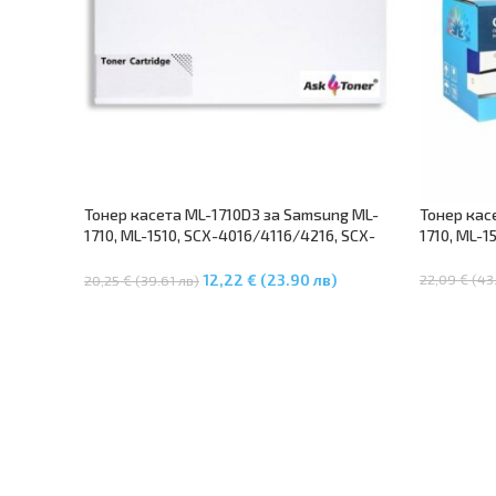
Тонер касета ML-1710D3 за Samsung ML-
Тонер кас
1710, ML-1510, SCX-4016/4116/4216, SCX-
1710, ML-1
4100
22,09 € (43
12,22 € (23.90 лв)
20,25 € (39.61 лв)
Добавяне 
Добавяне В Количката