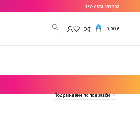
ТЕЛ:
0878 293 302
0
0,00
€