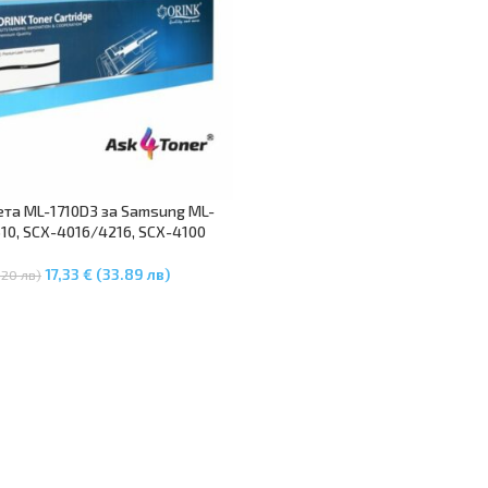
ета ML-1710D3 за Samsung ML-
510, SCX-4016/4216, SCX-4100
17,33 € (33.89 лв)
.20 лв)
В Количката