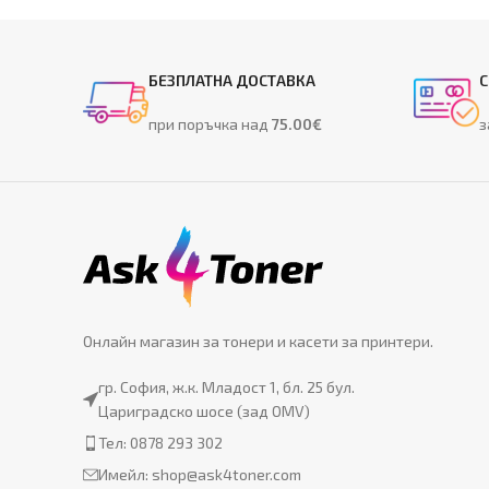
БЕЗПЛАТНА ДОСТАВКА
С
при поръчка над
75.00€
з
Онлайн магазин за тонери и касети за принтери.
гр. София, ж.к. Младост 1, бл. 25 бул.
Цариградско шосе (зад OMV)
Тел: 0878 293 302
Имейл:
shop@ask4toner.com