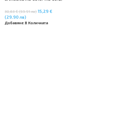
ML-3710/ ML-3712/ SCX-4833/
SCX-5637
15,29 €
30,63 € (59.91 лв)
(29.90 лв)
Добавяне В Количката