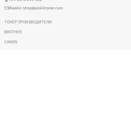
Имейл:
shop@ask4toner.com
ТОНЕР ПРОИЗВОДИТЕЛИ:
BROTHER
CANON
HP
KYOCERA
LEXMARK
SAMSUNG
XEROX
PANTUM
ПОЛЕЗНО:
За нас