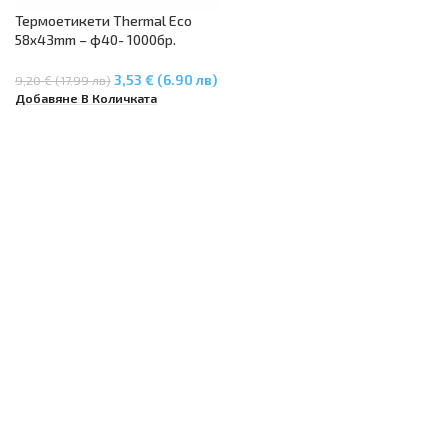
Термоетикети Thermal Eco
58х43mm – ф40- 1000бр.
етикета в ролка.
3,53 € (6.90 лв)
9,20 € (17.99 лв)
Добавяне В Количката