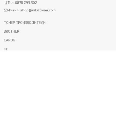
Тел: 0878 293 302
Имейл:
shop@ask4toner.com
ТОНЕР ПРОИЗВОДИТЕЛИ:
BROTHER
CANON
HP
KYOCERA
LEXMARK
SAMSUNG
XEROX
PANTUM
ПОЛЕЗНО:
За нас