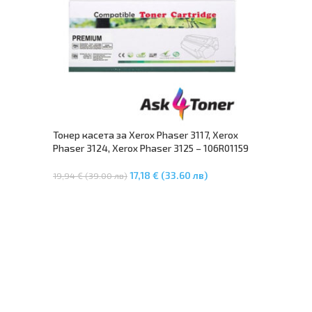
Тонер касета за Xerox Phaser 3117, Xerox
Phaser 3124, Xerox Phaser 3125 – 106R01159
17,18 € (33.60 лв)
19,94 € (39.00 лв)
Добавяне В Количката