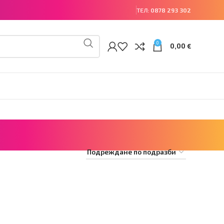
ТЕЛ:
0878 293 302
0
0,00
€