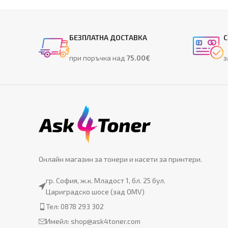
БЕЗПЛАТНА ДОСТАВКА
С
при поръчка над
75.00€
з
Онлайн магазин за тонери и касети за принтери.
гр. София, ж.к. Младост 1, бл. 25 бул.
Цариградско шосе (зад OMV)
Тел: 0878 293 302
Имейл:
shop@ask4toner.com