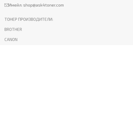
Имейл:
shop@ask4toner.com
ТОНЕР ПРОИЗВОДИТЕЛИ:
BROTHER
CANON
HP
KYOCERA
LEXMARK
SAMSUNG
XEROX
PANTUM
ПОЛЕЗНО:
За нас