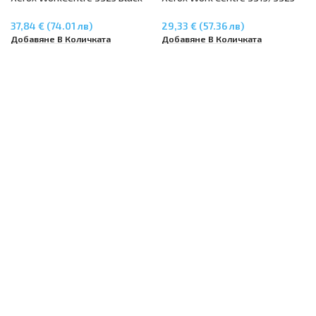
High Capacity – 11000 стр.
106R02310 – капацитет 5 000
106R02312
стр.
37,84 € (74.01 лв)
29,33 € (57.36 лв)
Добавяне В Количката
Добавяне В Количката