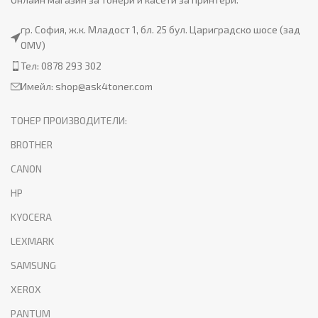
гр. София, ж.к. Младост 1, бл. 25 бул. Цариградско шосе (зад
OMV)
Тел: 0878 293 302
Имейл:
shop@ask4toner.com
ТОНЕР ПРОИЗВОДИТЕЛИ:
BROTHER
CANON
HP
KYOCERA
LEXMARK
SAMSUNG
XEROX
PANTUM