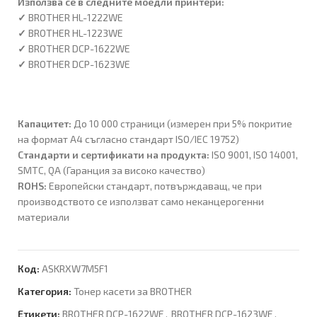
Използва се в следните моедли принтери:
✓
BROTHER HL-1222WE
✓
BROTHER HL-1223WE
✓
BROTHER DCP-1622WE
✓
BROTHER DCP-1623WE
Капацитет:
До 10 000 страници (измерен при 5% покритие
на формат A4 съгласно стандарт ISO/IEC 19752)
Стандарти и сертификати на продукта:
ISO 9001, ISO 14001,
SMTC, QA (Гаранция за високо качество)
ROHS:
Европейски стандарт, потвърждаващ, че при
производството се използват само неканцерогенни
материали
Код:
ASKRXW7M5F1
Категория:
Тонер касети за BROTHER
Етикети:
BROTHER DCP-1622WE
,
BROTHER DCP-1623WE
,