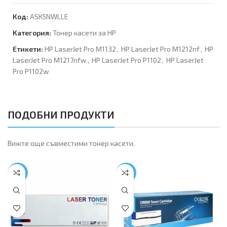
Код:
ASK5NWLLE
Категория:
Тонер касети за HP
Етикети:
HP LaserJet Pro M1132
,
HP LaserJet Pro M1212nf
,
HP
LaserJet Pro M1217nfw
,
HP LaserJet Pro P1102
,
HP LaserJet
Pro P1102w
ПОДОБНИ ПРОДУКТИ
Вижте още съвместими тонер касети.
-43%
-24%