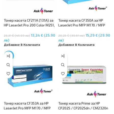
Тонер касета CF211A (131A) за
Тонер касета CF350A за HP
HP LaserJet Pro 200 Color M251,
LaserJet Pro MFP M170 / MFP
M276 series – Cyan
M176n / MFP M177fw – Black
13,24 € (25.90
15,29 € (29.90
23,31 € (45.59 лв)
20,25 € (39.61 лв)
лв)
лв)
Добавяне В Количката
Добавяне В Количката
-17%
Тонер касета CF353A за HP
Тонер касета Prime за HP
LaserJet Pro MFP M170 / MFP
CP2025 / CP2025dn / CM2320n
M176n / MFP M177fw –
MFP / CM2320nf MFP – CC531A