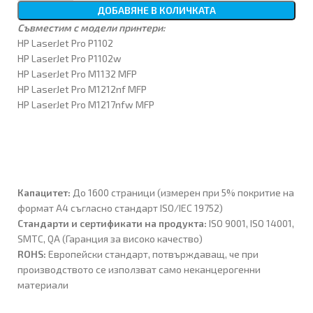
ДОБАВЯНЕ В КОЛИЧКАТА
Съвместим с модeли принтери:
HP LaserJet Pro P1102
HP LaserJet Pro P1102w
HP LaserJet Pro M1132 MFP
HP LaserJet Pro M1212nf MFP
HP LaserJet Pro M1217nfw MFP
Капацитет:
До 1600 страници (измерен при 5% покритие на
формат A4 съгласно стандарт ISO/IEC 19752)
Стандарти и сертификати на продукта:
ISO 9001, ISO 14001,
SMTC, QA (Гаранция за високо качество)
ROHS:
Европейски стандарт, потвърждаващ, че при
производството се използват само неканцерогенни
материали