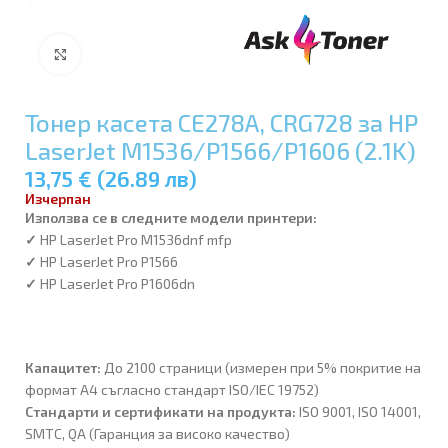
Увеличи
Тонер касета CE278A, CRG728 за HP
LaserJet M1536/P1566/P1606 (2.1K)
13,75 € (26.89 лв)
Изчерпан
Използва се в следните модeли принтери:
✓
HP LaserJet Pro M1536dnf mfp
✓
HP LaserJet Pro P1566
✓
HP LaserJet Pro P1606dn
Капацитет:
До 2100 страници (измерен при 5% покритие на
формат A4 съгласно стандарт ISO/IEC 19752)
Стандарти и сертификати на продукта:
ISO 9001, ISO 14001,
SMTC, QA (Гаранция за високо качество)