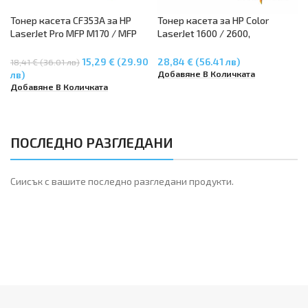
Тонер касета CF353A за HP
Тонер касета за HP Color
LaserJet Pro MFP M170 / MFP
LaserJet 1600 / 2600,
M176n / MFP M177fw –
CM1015/CM117 – Magenta
Magenta
Q6003A
15,29 € (29.90
28,84 € (56.41 лв)
18,41 € (36.01 лв)
Добавяне В Количката
лв)
Добавяне В Количката
ПОСЛЕДНО РАЗГЛЕДАНИ
Сиисък с вашите последно разгледани продукти.