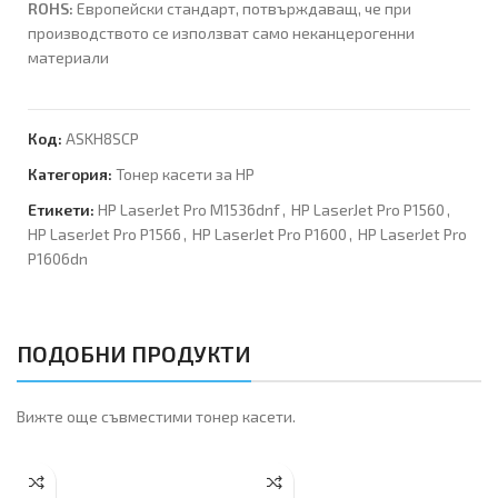
ROHS:
Европейски стандарт, потвърждаващ, че при
производството се използват само неканцерогенни
материали
Код:
ASKH8SCP
Категория:
Тонер касети за HP
Етикети:
HP LaserJet Pro M1536dnf
,
HP LaserJet Pro P1560
,
HP LaserJet Pro P1566
,
HP LaserJet Pro P1600
,
HP LaserJet Pro
P1606dn
ПОДОБНИ ПРОДУКТИ
Вижте още съвместими тонер касети.