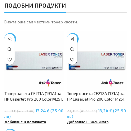
ПОДОБНИ ПРОДУКТИ
Вижте още съвместими тонер касети.
-43%
-43%
Тонер касета CF211A (131A) за
Тонер касета CF212A (131A) за
HP LaserJet Pro 200 Color M251,
HP LaserJet Pro 200 Color M251,
M276 series – Cyan
M276 series – Yellow
13,24 € (25.90
13,24 € (25.90
23,31 € (45.59 лв)
23,31 € (45.59 лв)
лв)
лв)
Добавяне В Количката
Добавяне В Количката