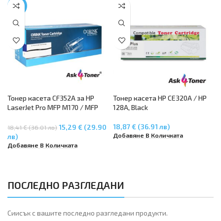
-17%
Тонер касета CF352A за HP
Тонер касета HP CE320A / HP
LaserJet Pro MFP M170 / MFP
128A, Black
M176n / MFP M177fw – Yelllow
18,87 € (36.91 лв)
15,29 € (29.90
18,41 € (36.01 лв)
Добавяне В Количката
лв)
Добавяне В Количката
ПОСЛЕДНО РАЗГЛЕДАНИ
Сиисък с вашите последно разгледани продукти.