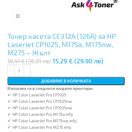
Увеличи
Тонер касета CE312A (126A) за HP
LaserJet CP1025, M175a, M175nw,
M275 – Жълт
15,29 € (29.90 лв)
18,41 € (36.01 лв)
ДОБАВЯНЕ В КОЛИЧКАТА
Използва се в следните модeли принтери:
✓
HP Color LaserJet Pro CP1025
✓
HP Color LaserJet Pro CP1025nw
✓
HP Color LaserJet Pro CP1025nw
✓
HP Color LaserJet Pro M175a mfp
✓
HP Color LaserJet Pro M175nw mfp
✓
HP Color LaserJet Pro M275 mfp