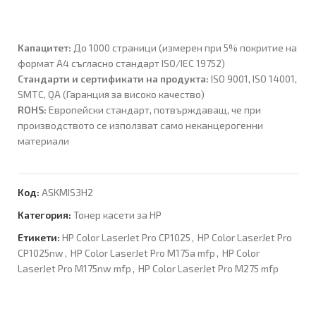
Капацитет:
До 1000 страници (измерен при 5% покритие на
формат A4 съгласно стандарт ISO/IEC 19752)
Стандарти и сертификати на продукта:
ISO 9001, ISO 14001,
SMTC, QA (Гаранция за високо качество)
ROHS:
Европейски стандарт, потвърждаващ, че при
производството се използват само неканцерогенни
материали
Код:
ASKMIS3H2
Категория:
Тонер касети за HP
Етикети:
HP Color LaserJet Pro CP1025
,
HP Color LaserJet Pro
CP1025nw
,
HP Color LaserJet Pro M175a mfp
,
HP Color
LaserJet Pro M175nw mfp
,
HP Color LaserJet Pro M275 mfp