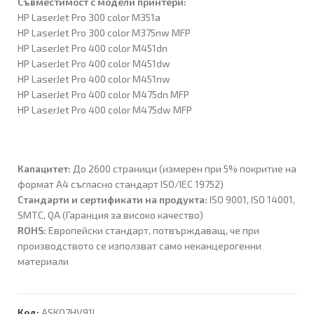
Съвместимост с модели принтери:
HP LaserJet Pro 300 color M351a
HP LaserJet Pro 300 color M375nw MFP
HP LaserJet Pro 400 color M451dn
HP LaserJet Pro 400 color M451dw
HP LaserJet Pro 400 color M451nw
HP LaserJet Pro 400 color M475dn MFP
HP LaserJet Pro 400 color M475dw MFP
Капацитет:
До 2600 страници (измерен при 5% покритие на
формат A4 съгласно стандарт ISO/IEC 19752)
Стандарти и сертификати на продукта:
ISO 9001, ISO 14001,
SMTC, QA (Гаранция за високо качество)
ROHS:
Европейски стандарт, потвърждаващ, че при
производството се използват само неканцерогенни
материали
Код:
ASKO7HV91L