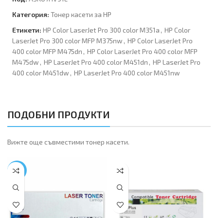
Категория:
Тонер касети за HP
Етикети:
HP Color LaserJet Pro 300 color M351a
,
HP Color
LaserJet Pro 300 color MFP M375nw
,
HP Color LaserJet Pro
400 color MFP M475dn
,
HP Color LaserJet Pro 400 color MFP
M475dw
,
HP LaserJet Pro 400 color M451dn
,
HP LaserJet Pro
400 color M451dw
,
HP LaserJet Pro 400 color M451nw
ПОДОБНИ ПРОДУКТИ
Вижте още съвместими тонер касети.
-41%