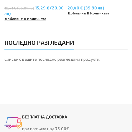
M176n / MFP M177fw –
CM2320nf MFP – CC533A
Magenta
15,29 € (29.90
20,40 € (39.90 лв)
18,41 € (36.01 лв)
Добавяне В Количката
лв)
Добавяне В Количката
ПОСЛЕДНО РАЗГЛЕДАНИ
Сиисък с вашите последно разгледани продукти.
БЕЗПЛАТНА ДОСТАВКА
при поръчка над
75.00€