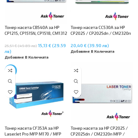
Тонер касета CB540A за HP
Тонер касета CC530A за HP
CP1215, CP1515N, CP1518, CM1312
CP2025 / CP2025dn / CM2320n
– Black
MFP / CM2320nf MFP
15,13 € (29.59
20,40 € (39.90 лв)
25,51 € (49.89 лв)
Добавяне В Количката
лв)
Добавяне В Количката
-17%
Тонер касета CF353A за HP
Тонер касета за HP CP2025 /
LaserJet Pro MFP M170 / MFP
CP2025dn / CM2320n MFP /