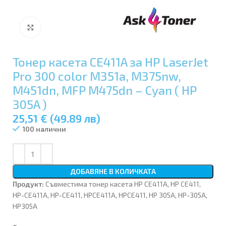
Увеличи
Тонер касета CE411A за HP LaserJet
Pro 300 color M351a, M375nw,
M451dn, MFP M475dn – Cyan ( HP
305A )
25,51 € (49.89 лв)
100 налични
ДОБАВЯНЕ В КОЛИЧКАТА
Продукт:
Съвместима тонер касета HP CE411A, HP CE411,
HP-CE411A, HP-CE411, HPCE411A, HPCE411, HP 305A, HP-305A,
HP305A