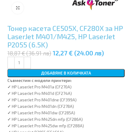
Увеличи
Тонер касета CE505X, CF280X за HP
LaserJet M401/M425, HP LaserJet
P2055 (6.5K)
12,27 € (24.00 лв)
18,87 € (36.91 лв)
ДОБАВЯНЕ В КОЛИЧКАТА
Съвместим с модели принтери:
✓
HP LaserJet Pro M401a (CF270A)
✓
HP LaserJet Pro M401d (CF274A)
✓
HP LaserJet Pro M401dne (CF399A)
✓
HP LaserJet Pro M401dn (CF278A)
✓
HP LaserJet Pro M401dw (CF285A)
✓
HP LaserJet Pro M425dn mfp (CF286A)
✓
HP LaserJet Pro M425dw mfp (CF288A)