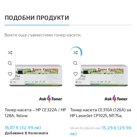
ПОДОБНИ ПРОДУКТИ
Вижте още съвместими тонер касети.
-17%
Тонер касета – HP CE322A / HP
Тонер касета CE310A (126A) за
128A, Yelow
HP LaserJet CP1025, M175a,
M175nw, M275 – Черен
16,87 € (32.99 лв)
15,29 € (29.90
18,41 € (36.01 лв)
Добавяне В Количката
лв)