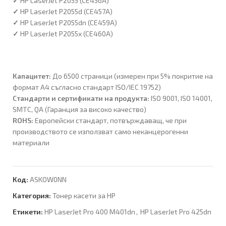
✓
HP LaserJet P2055 (CE456A)
✓
HP LaserJet P2055d (CE457A)
✓
HP LaserJet P2055dn (CE459A)
✓
HP LaserJet P2055x (CE460A)
Капацитет:
До 6500 страници (измерен при 5% покритие на
формат A4 съгласно стандарт ISO/IEC 19752)
Стандарти и сертификати на продукта:
ISO 9001, ISO 14001,
SMTC, QA (Гаранция за високо качество)
ROHS:
Европейски стандарт, потвърждаващ, че при
производството се използват само неканцерогенни
материали
Код:
ASKOW0NN
Категория:
Тонер касети за HP
Етикети:
HP LaserJet Pro 400 M401dn
,
HP LaserJet Pro 425dn