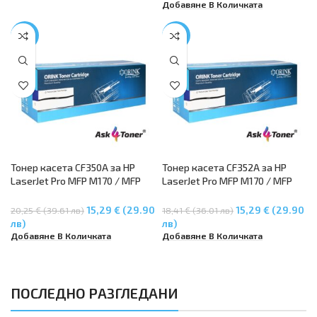
Добавяне В Количката
-24%
-17%
Тонер касета CF350A за HP
Тонер касета CF352A за HP
LaserJet Pro MFP M170 / MFP
LaserJet Pro MFP M170 / MFP
M176n / MFP M177fw – Black
M176n / MFP M177fw – Yelllow
15,29 € (29.90
15,29 € (29.90
20,25 € (39.61 лв)
18,41 € (36.01 лв)
лв)
лв)
Добавяне В Количката
Добавяне В Количката
ПОСЛЕДНО РАЗГЛЕДАНИ