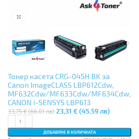
Увеличи
Тонер касета CRG-045H BK за
Canon ImageCLASS LBP612Cdw,
MF632Cdw/MF633Cdw/MF634Cdw,
CANON i-SENSYS LBP613
23,31 € (45.59 лв)
33,75 € (66.01 лв)
ДОБАВЯНЕ В КОЛИЧКАТА