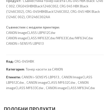
Продукт:
Съвместимa тонер касета CRG 045 HBK Black 1246
C 002, CRG045HBKBlack1246C002, CRG 045 HBK Black
(1246C002), CRG-045HBKBlack1246C002, CRG-045 HBK Black
(1246C 002), CR1246C002AA
Съвместим с модели принтери:
CANON ImageCLASS LBP612Cdw
CANON imageCLASS MF632Cdw/MF633Cdw/MF634Cdw
CANON i-SENSYS LBP613
Код:
CRG-045HBK
Категория:
Тонер касети за CANON
Етикети:
CANON i-SENSYS LBP613
,
CANON ImageCLASS
LBP612Cdw
,
CANON imageCLASS MF632Cdw
,
CANON
imageCLASS MF633Cdw
,
CANON imageCLASS MF634Cdw
ПОДОБНИ ПРОДУКТИ