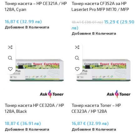
Тонер касета – HP CE321A / HP
Тонер касета CF352A за HP
128A, Cyan
LaserJet Pro MFP M170 / MFP
M176n / MFP M177fw – Yelllow
16,87 € (32.99 лв)
15,29 € (29.90
18,41 € (36.01 лв)
Добавяне В Количката
лв)
Добавяне В Количката
Тонер касета HP CE320A / HP
Тонер касета Toner – HP
128A, Black
CE323A / HP 128A
18,87 € (36.91 лв)
16,87 € (32.99 лв)
Добавяне В Количката
Добавяне В Количката