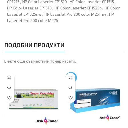
CP1215
,
HP Color LaserJet CP1510
,
HP Color LaserJet CP1515
,
HP Color LaserJet CP1518
,
HP Color LaserJet CP1525n
,
HP Color
LaserJet CP1525nw
,
HP LaserJet Pro 200 color M251nw
,
HP
LaserJet Pro 200 color M276
ПОДОБНИ ПРОДУКТИ
Вижте още съвместими тонер касети.
-17%