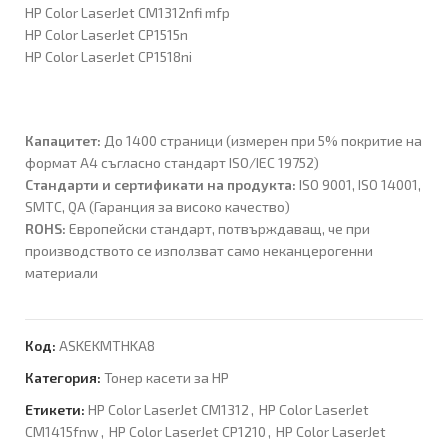
HP Color LaserJet CM1312nfi mfp
HP Color LaserJet CP1515n
HP Color LaserJet CP1518ni
Капацитет:
До 1400 страници (измерен при 5% покритие на
формат A4 съгласно стандарт ISO/IEC 19752)
Стандарти и сертификати на продукта:
ISO 9001, ISO 14001,
SMTC, QA (Гаранция за високо качество)
ROHS:
Европейски стандарт, потвърждаващ, че при
производството се използват само неканцерогенни
материали
Код:
ASKEKMTHKA8
Категория:
Тонер касети за HP
Етикети:
HP Color LaserJet CM1312
,
HP Color LaserJet
CM1415fnw
,
HP Color LaserJet CP1210
,
HP Color LaserJet