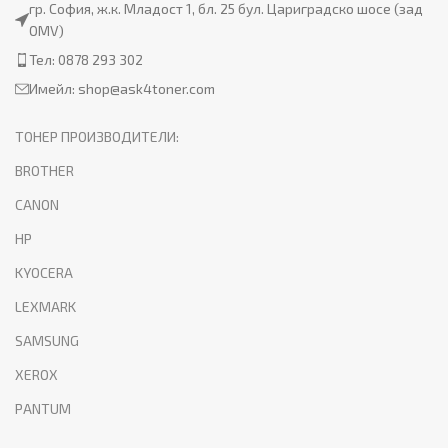
гр. София, ж.к. Младост 1, бл. 25 бул. Цариградско шосе (зад
OMV)
Тел: 0878 293 302
Имейл:
shop@ask4toner.com
ТОНЕР ПРОИЗВОДИТЕЛИ:
BROTHER
CANON
HP
KYOCERA
LEXMARK
SAMSUNG
XEROX
PANTUM