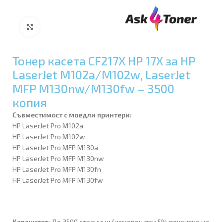
Увеличи
Тонер касета CF217X HP 17X за HP
LaserJet M102a/M102w, LaserJet
MFP M130nw/M130fw – 3500
копия
Съвместимост с моедли принтери:
HP LaserJet Pro M102a
HP LaserJet Pro M102w
HP LaserJet Pro MFP M130a
HP LaserJet Pro MFP M130nw
HP LaserJet Pro MFP M130fn
HP LaserJet Pro MFP M130fw
Капацитет:
До 3500 страници (измерен при 5% покритие на