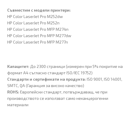
Съвместим с модели принтери:
HP Color LaserJet Pro M252dw
HP Color LaserJet Pro M252n
HP Color LaserJet Pro MFP M274n
HP Color LaserJet Pro MFP M277dw
HP Color LaserJet Pro MFP M277n
Капацитет:
До 2300 страници (измерен при 5% покритие на
формат A4 съгласно стандарт ISO/IEC 19752)
Стандарти и сертификати на продукта:
ISO 9001, ISO 14001,
SMTC, QA (Гаранция за високо качество)
ROHS:
Европейски стандарт, потвърждаващ, че при
производството се използват само неканцерогенни
материали