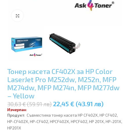
Увеличи
Тонер касета CF402X за HP Color
LaserJet Pro M252dw, M252n, MFP
M274dw, MFP M274n, MFP M277dw
– Yellow
22,45 € (43.91 лв)
30,63 € (59.91 лв)
Изчерпан
Продукт
: Съвместимa тонер касета HP CF402X, HP CF402,
HP-CF402X, HP-CF402, HPCF402X, HPCF402, HP 201X, HP-201X,
HP201X