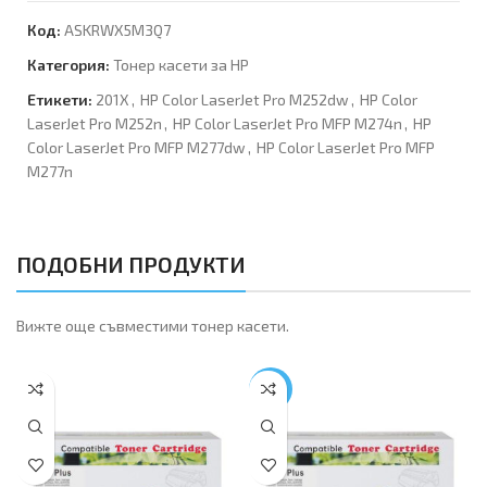
Код:
ASKRWX5M3Q7
Категория:
Тонер касети за HP
Етикети:
201X
,
HP Color LaserJet Pro M252dw
,
HP Color
LaserJet Pro M252n
,
HP Color LaserJet Pro MFP M274n
,
HP
Color LaserJet Pro MFP M277dw
,
HP Color LaserJet Pro MFP
M277n
ПОДОБНИ ПРОДУКТИ
Вижте още съвместими тонер касети.
-17%