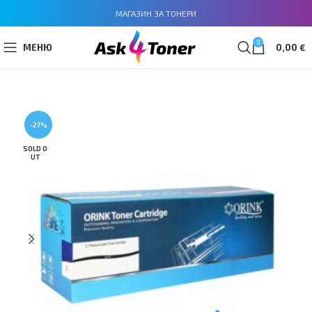
МАГАЗИН ЗА ТОНЕРИ
0
МЕНЮ
0,00
€
-27%
SOLD O
UT