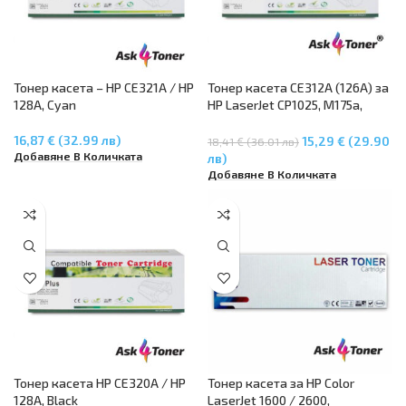
Тонер касета – HP CE321A / HP
Тонер касета CE312A (126A) за
128A, Cyan
HP LaserJet CP1025, M175a,
M175nw, M275 – Жълт
16,87 € (32.99 лв)
15,29 € (29.90
18,41 € (36.01 лв)
Добавяне В Количката
лв)
Добавяне В Количката
Тонер касета HP CE320A / HP
Тонер касета за HP Color
128A, Black
LaserJet 1600 / 2600,