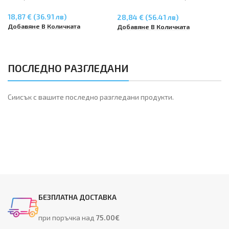
CM1015/CM117 – Magenta
Q6003A
18,87 € (36.91 лв)
28,84 € (56.41 лв)
Добавяне В Количката
Добавяне В Количката
ПОСЛЕДНО РАЗГЛЕДАНИ
Сиисък с вашите последно разгледани продукти.
БЕЗПЛАТНА ДОСТАВКА
при поръчка над
75.00€