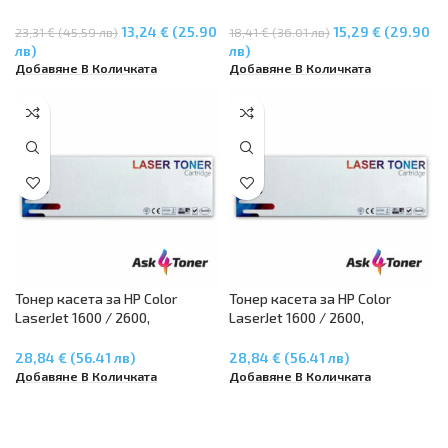
M276 series – Magenta
M176n / MFP M177fw – Yelllow
13,24 € (25.90
15,29 € (29.90
23,31 € (45.59 лв)
18,41 € (36.01 лв)
лв)
лв)
Добавяне В Количката
Добавяне В Количката
Тонер касета за HP Color
Тонер касета за HP Color
LaserJet 1600 / 2600,
LaserJet 1600 / 2600,
CM1015/CM117 – Black Q6000A
CM1015/CM117 – Magenta
Q6003A
28,84 € (56.41 лв)
28,84 € (56.41 лв)
Добавяне В Количката
Добавяне В Количката