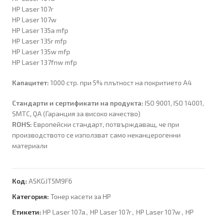
HP Laser 107r
HP Laser 107w
HP Laser 135a mfp
HP Laser 135r mfp
HP Laser 135w mfp
HP Laser 137fnw mfp
Капацитет:
1000 стр. при 5% плътност на покритието А4
Стандарти и сертификати на продукта:
ISO 9001, ISO 14001,
SMTC, QA (Гаранция за високо качество)
ROHS:
Европейски стандарт, потвърждаващ, че при
производството се използват само неканцерогенни
материали
Код:
ASKGJT5M9F6
Категория:
Тонер касети за HP
Етикети:
HP Laser 107a
,
HP Laser 107r
,
HP Laser 107w
,
HP