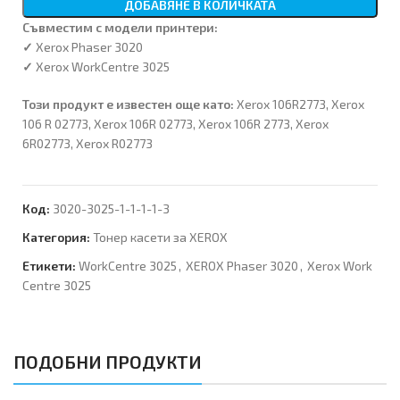
ДОБАВЯНЕ В КОЛИЧКАТА
Съвместим с модeли принтери:
✓
Xerox Phaser 3020
✓
Xerox WorkCentre 3025
Този продукт е известен още като:
Xerox 106R2773, Xerox
106 R 02773, Xerox 106R 02773, Xerox 106R 2773, Xerox
6R02773, Xerox R02773
Код:
3020-3025-1-1-1-1-3
Категория:
Тонер касети за XEROX
Етикети:
WorkCentre 3025
,
XEROX Phaser 3020
,
Xerox Work
Centre 3025
ПОДОБНИ ПРОДУКТИ